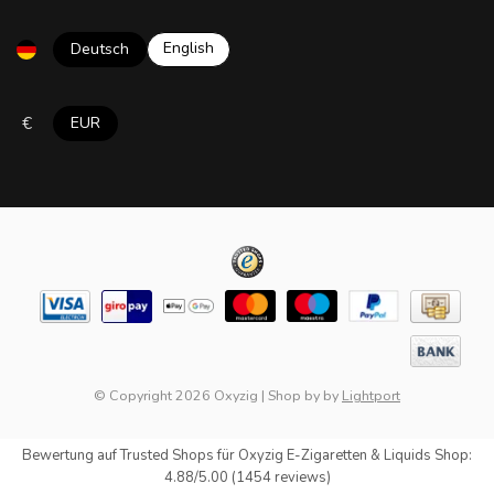
English
Deutsch
€
EUR
© Copyright 2026 Oxyzig
|
Shop by
by
Lightport
Bewertung auf
Trusted Shops
für Oxyzig E-Zigaretten & Liquids Shop:
4.88/5.00 (1454 reviews)