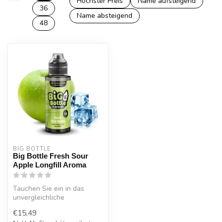
Höchster Preis
Name aufsteigend
36
Name absteigend
48
BIG BOTTLE
Big Bottle Fresh Sour
Apple Longfill Aroma
Tauchen Sie ein in das
unvergleichliche
Geschmackserlebnis von Big
€15,49
Bottle Fresh ...