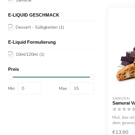
Samurai
E-LIQUID GESCHMACK
Dessert - Süßigkeiten
(1)
E-Liquid Formulierung
10ml/120ml
(1)
Preis
Min
Max
SAMURAI
Samurai V
Mut, das is
dem gewiss
S...
€13,90