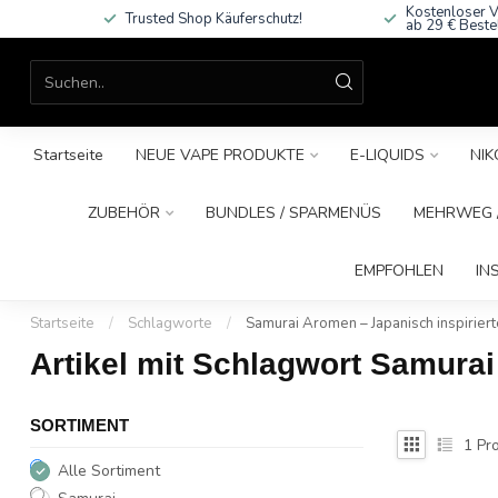
Kostenloser V
Trusted Shop Käuferschutz!
ab 29 € Beste
Startseite
NEUE VAPE PRODUKTE
E-LIQUIDS
NIK
ZUBEHÖR
BUNDLES / SPARMENÜS
MEHRWEG /
EMPFOHLEN
IN
Startseite
/
Schlagworte
/
Samurai Aromen – Japanisch inspirier
Artikel mit Schlagwort Samurai
SORTIMENT
1
Pro
Alle Sortiment