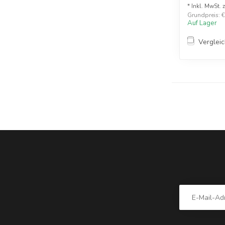
* Inkl. MwSt. 
Grundpreis: €1
Auf Lager
Verglei