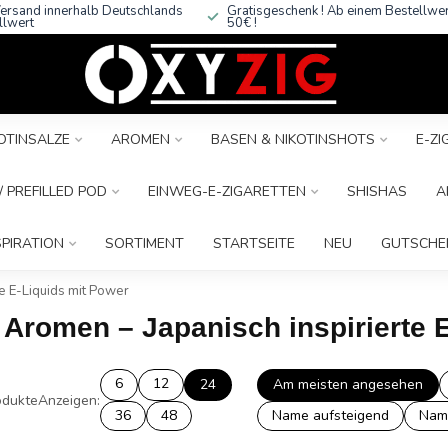
ersand innerhalb Deutschlands
Gratisgeschenk ! Ab einem Bestellwe
llwert
50€ !
OTINSALZE
AROMEN
BASEN & NIKOTINSHOTS
E-Z
 PREFILLED POD
EINWEG-E-ZIGARETTEN
SHISHAS
A
SPIRATION
SORTIMENT
STARTSEITE
NEU
GUTSCHE
te E-Liquids mit Power
 Aromen – Japanisch inspirierte 
6
12
24
Am meisten angesehen
dukte
Anzeigen:
36
48
Name aufsteigend
Nam