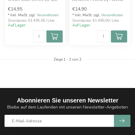
VoVan
Smoke ist ein sahniger
€14,95
€14,90
Bonbon v...
* Inkl. MwSt. zzgl.
Versandkosten
* Inkl. MwSt. zzgl.
Versandkosten
Grundpreis: €1.495,00 / Liter
Grundpreis: €1.490,00 / Liter
Auf Lager
Auf Lager
Zeige
1
-
2
von 2
Abonnieren Sie unseren Newsletter
Bleibe auf dem Laufenden mit unseren Newsletter-Angeboten