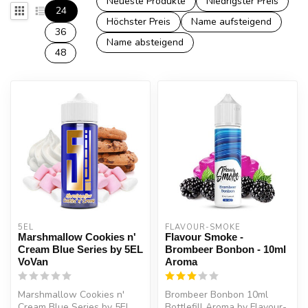
Neueste Produkte
Niedrigster Preis
24
Höchster Preis
Name aufsteigend
36
Name absteigend
48
5EL
FLAVOUR-SMOKE
Marshmallow Cookies n'
Flavour Smoke -
Cream Blue Series by 5EL
Brombeer Bonbon - 10ml
VoVan
Aroma
Marshmallow Cookies n'
Brombeer Bonbon 10ml
Cream Blue Series by 5EL
Bottlefill Aroma by Flavour-