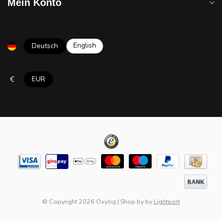
Mein Konto
English
Deutsch
€
EUR
© Copyright 2026 Oxyzig
|
Shop by
by
Lightport