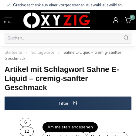
Kostenloser Versand innerhalb Deutschlands
ab 29 
Bestellwert
0
MENU
Startseite
/
Schlagworte
/
Sahne E-Liquid – cremig-sanfter
Geschmack
Artikel mit Schlagwort Sahne E-
Liquid – cremig-sanfter
Geschmack
Filter
6
Am meisten angesehen
12