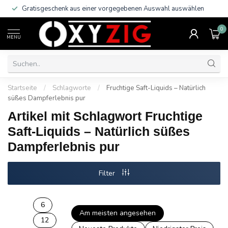
Gratisgeschenk aus einer vorgegebenen Auswahl auswählen
0
MENU
Startseite
/
Schlagworte
/
Fruchtige Saft-Liquids – Natürlich
süßes Dampferlebnis pur
Artikel mit Schlagwort Fruchtige
Saft-Liquids – Natürlich süßes
Dampferlebnis pur
Filter
6
Am meisten angesehen
12