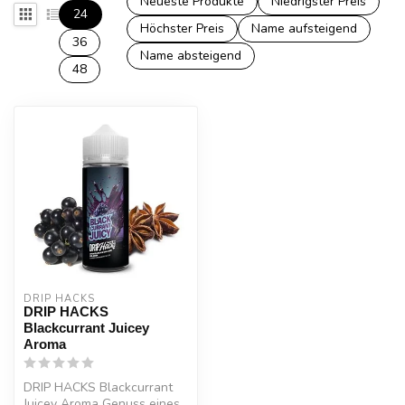
Neueste Produkte
Niedrigster Preis
24
Höchster Preis
Name aufsteigend
36
Name absteigend
48
DRIP HACKS
DRIP HACKS
Blackcurrant Juicey
Aroma
DRIP HACKS Blackcurrant
Juicey Aroma Genuss eines