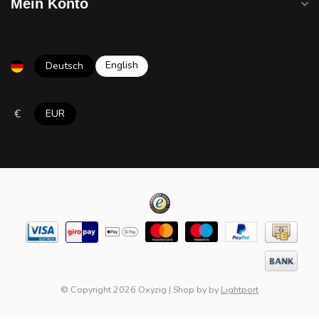
Mein Konto
English
Deutsch
€
EUR
© Copyright 2026 Oxyzig
|
Shop by
by
Lightport