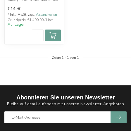
eisgekühlten
€14,90
Johannisbeerensaf...
* Inkl. MwSt. zzgl.
Versandkosten
Grundpreis: €1.490,00 / Liter
Auf Lager
Zeige
1
-
1
von 1
Abonnieren Sie unseren Newsletter
Bleibe auf dem Laufenden mit unseren Newsletter-Angeboten