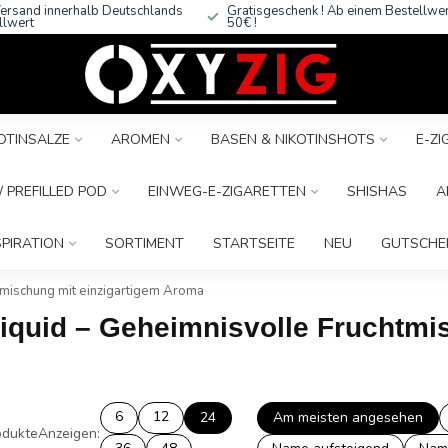
ersand innerhalb Deutschlands
Gratisgeschenk ! Ab einem Bestellwe
llwert
50€ !
OTINSALZE
AROMEN
BASEN & NIKOTINSHOTS
E-Z
 PREFILLED POD
EINWEG-E-ZIGARETTEN
SHISHAS
A
SPIRATION
SORTIMENT
STARTSEITE
NEU
GUTSCHE
tmischung mit einzigartigem Aroma
Liquid – Geheimnisvolle Fruchtmi
6
12
24
Am meisten angesehen
dukte
Anzeigen: