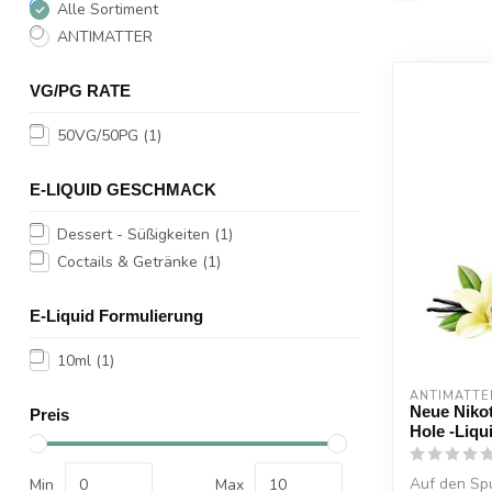
Alle Sortiment
ANTIMATTER
VG/PG RATE
50VG/50PG
(1)
E-LIQUID GESCHMACK
Dessert - Süßigkeiten
(1)
Coctails & Getränke
(1)
E-Liquid Formulierung
10ml
(1)
ANTIMATTE
Neue Nikot
Preis
Hole -Liqu
Auf den Spu
Min
Max