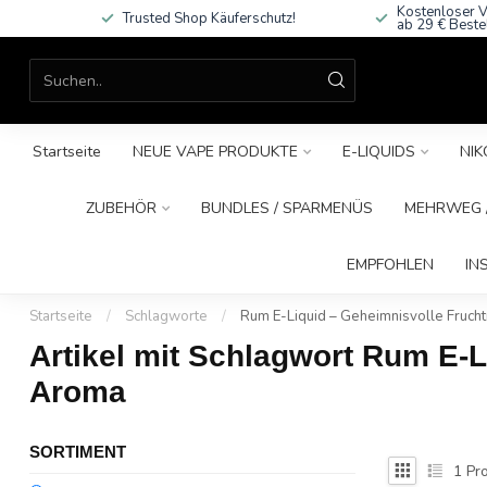
Kostenloser V
Trusted Shop Käuferschutz!
ab 29 € Beste
Startseite
NEUE VAPE PRODUKTE
E-LIQUIDS
NIK
ZUBEHÖR
BUNDLES / SPARMENÜS
MEHRWEG /
EMPFOHLEN
IN
Startseite
/
Schlagworte
/
Rum E-Liquid – Geheimnisvolle Fruch
Artikel mit Schlagwort Rum E-
Aroma
SORTIMENT
1
Pro