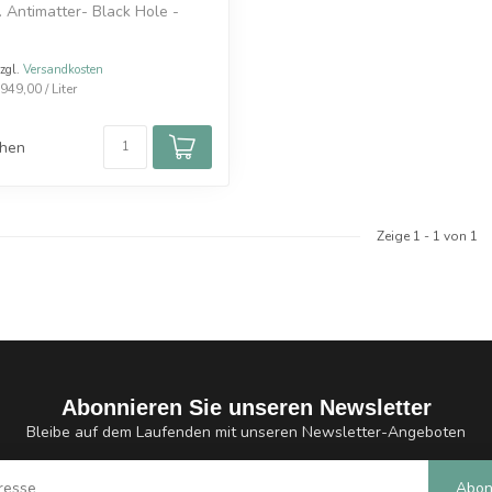
 Antimatter- Black Hole -
.
zzgl.
Versandkosten
949,00 / Liter
chen
Zeige
1
-
1
von 1
Abonnieren Sie unseren Newsletter
Bleibe auf dem Laufenden mit unseren Newsletter-Angeboten
Abon