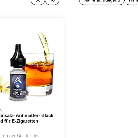
36
48
Name aufsteigend
Nam
R
insalz- Antimatter- Black
id für E-Zigaretten
ren der Geister des