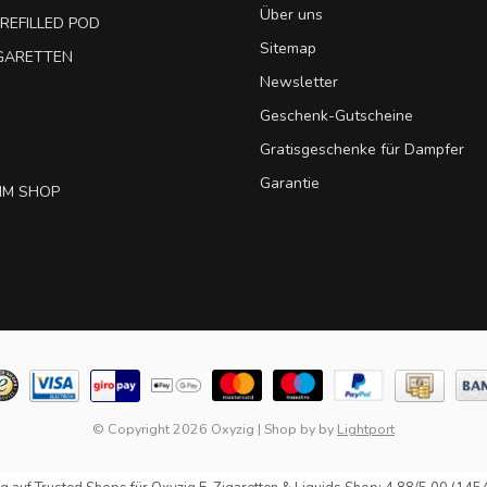
Über uns
REFILLED POD
Sitemap
IGARETTEN
Newsletter
Geschenk-Gutscheine
Gratisgeschenke für Dampfer
Garantie
IM SHOP
© Copyright 2026 Oxyzig
|
Shop by
by
Lightport