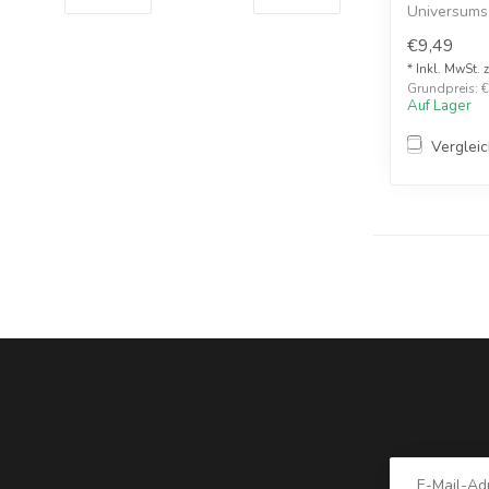
Universums.
Liquid für E..
€9,49
* Inkl. MwSt. 
Grundpreis: €
Auf Lager
Verglei