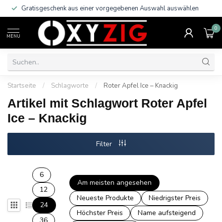
Gratisgeschenk aus einer vorgegebenen Auswahl auswählen
0
MENU
Startseite
/
Schlagworte
/
Roter Apfel Ice – Knackig
Artikel mit Schlagwort Roter Apfel
Ice – Knackig
Filter
6
Am meisten angesehen
12
Neueste Produkte
Niedrigster Preis
24
Höchster Preis
Name aufsteigend
36