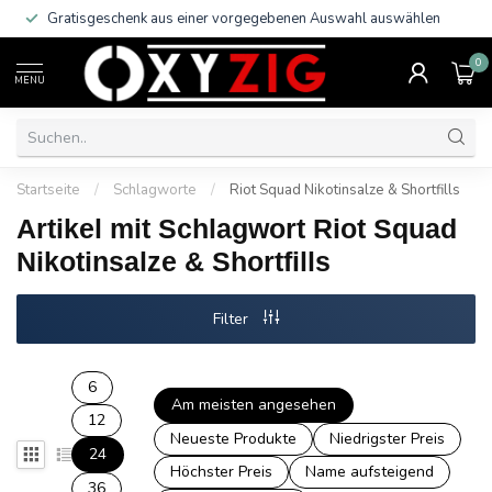
Gratisgeschenk aus einer vorgegebenen Auswahl auswählen
0
MENU
Startseite
/
Schlagworte
/
Riot Squad Nikotinsalze & Shortfills
Artikel mit Schlagwort Riot Squad
Nikotinsalze & Shortfills
Filter
6
Am meisten angesehen
12
Neueste Produkte
Niedrigster Preis
24
Höchster Preis
Name aufsteigend
36