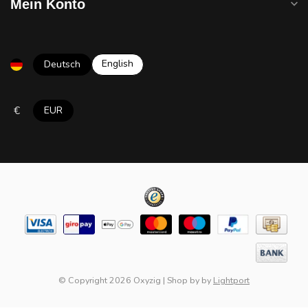
Mein Konto
English
Deutsch
€
EUR
© Copyright 2026 Oxyzig
|
Shop by
by
Lightport