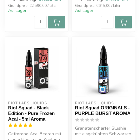
* Inkl. MwSt. zzgl.
Versandkosten
* Inkl. MwSt. zzgl.
Versandkosten
Grundpreis: €2.590,00 / Liter
Grundpreis: €645,00 / Liter
Auf Lager
Auf Lager
RIOT LABS LIQUIDS
RIOT LABS LIQUIDS
Riot Squad - Black
Riot Squad ORIGINALS -
Edition - Pure Frozen
PURPLE BURST AROMA
Acai - 5ml Aroma
Granatenscharfer Slushie
Gefrorene Acai Beeren mit
mit eisgekühlten Schwarzen
einem Hauch von Koolada.
Johannisbeeren