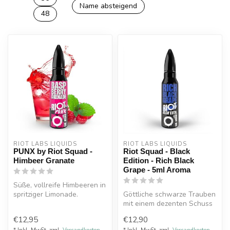
Name absteigend
48
RIOT LABS LIQUIDS
RIOT LABS LIQUIDS
PUNX by Riot Squad -
Riot Squad - Black
Himbeer Granate
Edition - Rich Black
Grape - 5ml Aroma
Süße, vollreife Himbeeren in
spritziger Limonade.
Göttliche schwarze Trauben
Geschmacksexplosion
mit einem dezenten Schuss
garantiert...
Minze. Riot Squad - Black
€12,95
€12,90
E...