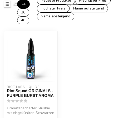
Neueste Produkte
Niedrigster Preis
24
Höchster Preis
Name aufsteigend
36
Name absteigend
48
RIOT LABS LIQUIDS
Riot Squad ORIGINALS -
PURPLE BURST AROMA
Granatenscharfer Slushie
mit eisgekühlten Schwarzen
Johannisbeeren