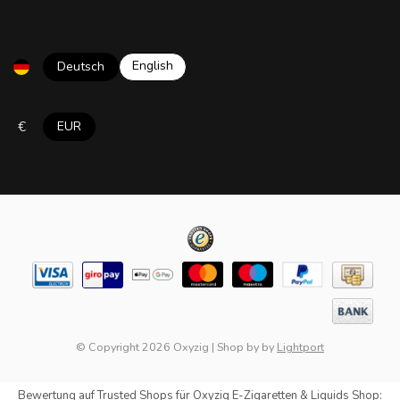
English
Deutsch
€
EUR
© Copyright 2026 Oxyzig
|
Shop by
by
Lightport
Bewertung auf
Trusted Shops
für Oxyzig E-Zigaretten & Liquids Shop: