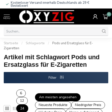
Kostenloser Versand innerhalb Deutschlands
ab 29 €
Bestellwert
0
MENU
Startseite
/
Schlagworte
/
Pods und Ersatzglass für E-
Zigaretten
Artikel mit Schlagwort Pods und
Ersatzglass für E-Zigaretten
Filter
6
Am meisten angesehen
12
Neueste Produkte
Niedrigster Preis
24