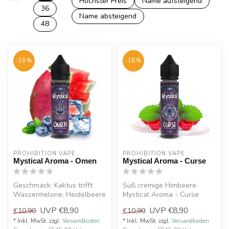
Höchster Preis
Name aufsteigend
36
Name absteigend
48
-18%
-18%
PROHIBITION VAPE
PROHIBITION VAPE
Mystical Aroma - Omen
Mystical Aroma - Curse
Geschmack: Kaktus trifft
Süß cremige Himbeere
Wassermelone, Heidelbeere
Mystical Aroma - Curse
mit leichter Frische
UVP
€8,90
UVP
€8,90
€10,90
€10,90
Aroma...
* Inkl. MwSt. zzgl.
Versandkosten
* Inkl. MwSt. zzgl.
Versandkosten