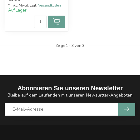
Ersatzgl...
* Inkl. MwSt. zzgl.
Versandkosten
Auf Lager
Zeige
1
-
3
von 3
Abonnieren Sie unseren Newsletter
Bleibe auf dem Laufenden mit unseren Newsletter-Angeboten