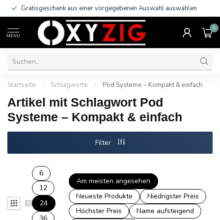
Gratisgeschenk aus einer vorgegebenen Auswahl auswählen
0
MENU
Startseite
/
Schlagworte
/
Pod Systeme – Kompakt & einfach
Artikel mit Schlagwort Pod
Systeme – Kompakt & einfach
Filter
6
Am meisten angesehen
12
Neueste Produkte
Niedrigster Preis
24
Höchster Preis
Name aufsteigend
36