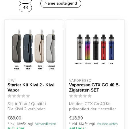
Name absteigend
48
KIWI
VAPORESSO 
Starter Kit Kiwi 2 - Kiwi
Vaporesso GTX GO 40 E-
Vapor
Zigaretten SET
Stil trifft auf Qualität
Mit dem GTX Go 40 Kit
Die KIWI 2 verbindet
präsentiert der Hersteller
hochwertige Materialien mit
Vaporesso den kleinen
€89,00
€18,90
einer...
Bruder de...
* Inkl. MwSt. zzgl.
Versandkosten
* Inkl. MwSt. zzgl.
Versandkosten
Auf Lager
Auf Lager