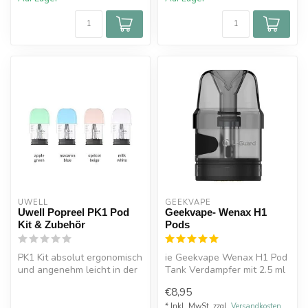
UWELL
GEEKVAPE
Uwell Popreel PK1 Pod
Geekvape- Wenax H1
Kit & Zubehör
Pods
PK1 Kit absolut ergonomisch
ie Geekvape Wenax H1 Pod
und angenehm leicht in der
Tank Verdampfer mit 2.5 ml
Hand und findet selbst in...
Füllvolumen sind
€8,95
Ersatztanks...
* Inkl. MwSt. zzgl.
Versandkosten