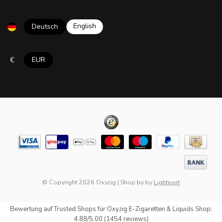
English
Deutsch
€
EUR
© Copyright 2026 Oxyzig
|
Shop by
by
Lightport
Bewertung auf
Trusted Shops
für Oxyzig E-Zigaretten & Liquids Shop:
4.88/5.00 (1454 reviews)