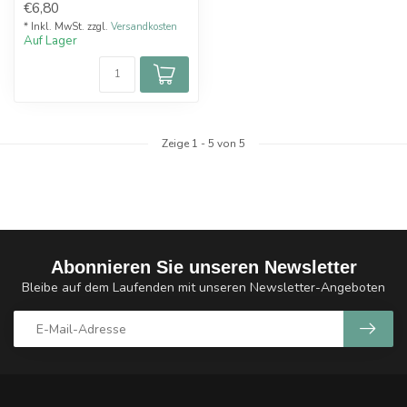
€6,80
ein ersatzta...
* Inkl. MwSt. zzgl.
Versandkosten
Auf Lager
Zeige
1
-
5
von 5
Abonnieren Sie unseren Newsletter
Bleibe auf dem Laufenden mit unseren Newsletter-Angeboten