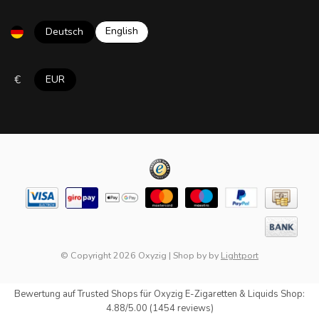
English
Deutsch
€
EUR
© Copyright 2026 Oxyzig
|
Shop by
by
Lightport
Bewertung auf
Trusted Shops
für Oxyzig E-Zigaretten & Liquids Shop:
4.88/5.00 (1454 reviews)