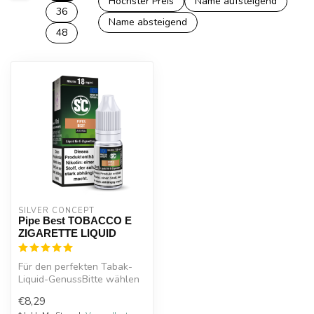
Höchster Preis
Name aufsteigend
36
Name absteigend
48
SILVER CONCEPT
Pipe Best TOBACCO E
ZIGARETTE LIQUID
Für den perfekten Tabak-
Liquid-GenussBitte wählen
Sie Nikotinstärke:
€8,29