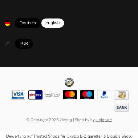
English
Deutsch
€
EUR
© Copyright 2026 Oxyzig
|
Shop by
by
Lightport
Bewertung auf
Trusted Shops
für Oxyzig E-Zigaretten & Liquids Shop: