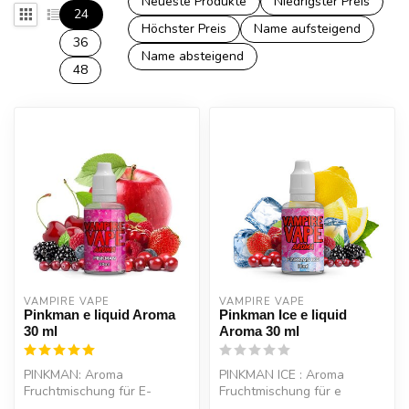
Neueste Produkte
Niedrigster Preis
24
Höchster Preis
Name aufsteigend
36
Name absteigend
48
VAMPIRE VAPE
VAMPIRE VAPE
Pinkman e liquid Aroma
Pinkman Ice e liquid
30 ml
Aroma 30 ml
PINKMAN: Aroma
PINKMAN ICE : Aroma
Fruchtmischung für E-
Fruchtmischung für e
Zigaretten.Fruchtig,
zigaretten