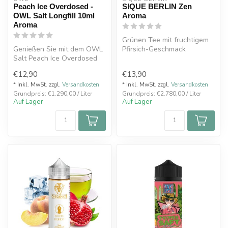
Peach Ice Overdosed -
SIQUE BERLIN Zen
OWL Salt Longfill 10ml
Aroma
Aroma
Grünen Tee mit fruchtigem
Genießen Sie mit dem OWL
Pfirsich-Geschmack
Salt Peach Ice Overdosed
Tauchen Sie ein in diese
Longfill die perfekte
delikate ...
€12,90
€13,90
Kombinat...
* Inkl. MwSt. zzgl.
Versandkosten
* Inkl. MwSt. zzgl.
Versandkosten
Grundpreis: €1.290,00 / Liter
Grundpreis: €2.780,00 / Liter
Auf Lager
Auf Lager