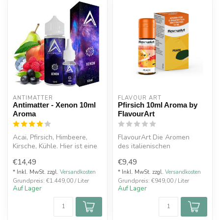
ANTIMATTER
FLAVOUR ART
Antimatter - Xenon 10ml
Pfirsich 10ml Aroma by
Aroma
FlavourArt
Acai, Pfirsich, Himbeere,
FlavourArt Die Aromen
Kirsche, Kühle. Hier ist eine
des italienischen
Geschmacksexplosion
Premiumherstellers Flavour
€14,49
€9,49
gara...
Art werden ko...
* Inkl. MwSt. zzgl.
Versandkosten
* Inkl. MwSt. zzgl.
Versandkosten
Grundpreis: €1.449,00 / Liter
Grundpreis: €949,00 / Liter
Auf Lager
Auf Lager