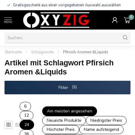
Gratisgeschenk aus einer vorgegebenen Auswahl auswählen
0
MENU
Startseite
/
Schlagworte
/
Pfirsich Aromen &Liquids
Artikel mit Schlagwort Pfirsich
Aromen &Liquids
Filter
6
Am meisten angesehen
12
Neueste Produkte
Niedrigster Preis
24
Höchster Preis
Name aufsteigend
36