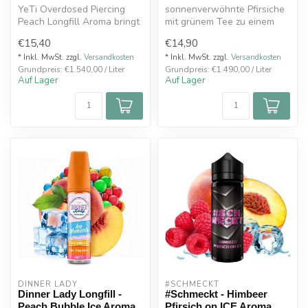
YeTi Overdosed Piercing
sonnenverwöhnte Pfirsiche
Peach Longfill Aroma bringt
mit grünem Tee zu einem
den Geschmack frisch
belebenden
€15,40
€14,90
gepress...
Geschmackserlebnis,...
* Inkl. MwSt. zzgl.
Versandkosten
* Inkl. MwSt. zzgl.
Versandkosten
Grundpreis: €1.540,00 / Liter
Grundpreis: €1.490,00 / Liter
Auf Lager
Auf Lager
DINNER LADY
#SCHMECKT
Dinner Lady Longfill -
#Schmeckt - Himbeer
Peach Bubble Ice Aroma
Pfirsich on ICE Aroma