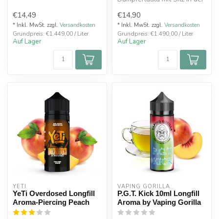
kalten O...
fränkischen Gemeinde
€14,49
€14,90
Bamberg widmet s...
* Inkl. MwSt. zzgl.
Versandkosten
* Inkl. MwSt. zzgl.
Versandkosten
Grundpreis: €1.449,00 / Liter
Grundpreis: €1.490,00 / Liter
Auf Lager
Auf Lager
YETI
VAPING GORILLA 
YeTi Overdosed Longfill
P.G.T. Kick 10ml Longfill
Aroma-Piercing Peach
Aroma by Vaping Gorilla