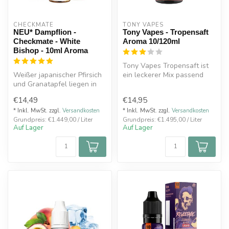
CHECKMATE
TONY VAPES
NEU* Dampflion -
Tony Vapes - Tropensaft
Checkmate - White
Aroma 10/120ml
Bishop - 10ml Aroma
Tony Vapes Tropensaft ist
Weißer japanischer Pfirsich
ein leckerer Mix passend
und Granatapfel liegen in
zum Sommer!Tony vapes
einem Bett aus grünem
servier...
€14,49
€14,95
Tee,...
* Inkl. MwSt. zzgl.
Versandkosten
* Inkl. MwSt. zzgl.
Versandkosten
Grundpreis: €1.449,00 / Liter
Grundpreis: €1.495,00 / Liter
Auf Lager
Auf Lager