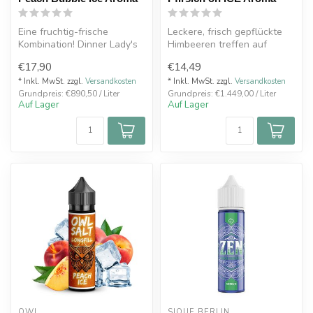
Eine fruchtig-frische
Leckere, frisch gepflückte
Kombination! Dinner Lady's
Himbeeren treffen auf
verrückte Fusion aus
süßen Pfirsich. Abgerundet
€17,90
€14,49
saftigem, ...
wird...
* Inkl. MwSt. zzgl.
Versandkosten
* Inkl. MwSt. zzgl.
Versandkosten
Grundpreis: €890,50 / Liter
Grundpreis: €1.449,00 / Liter
Auf Lager
Auf Lager
OWL
SIQUE BERLIN