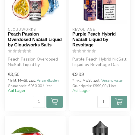
CLOUDWORKS
REVOLTAGE
Peach Passion
Purple Peach Hybrid
Overdosed NicSalt Liquid
NicSalt Liquid by
by Cloudworks Salts
Revoltage
Peach Passion Overdosed
Purple Peach Hybrid NicSalt
NicSalt Liquid by
Liquid by Revoltage Das
Cloudworks Salts Intensiver
Purple Peach verbindet den
€9,50
€9,99
Pfirsich u...
s...
* Inkl. MwSt. zzgl.
Versandkosten
* Inkl. MwSt. zzgl.
Versandkosten
Grundpreis: €950,00 / Liter
Grundpreis: €999,00 / Liter
Auf Lager
Auf Lager