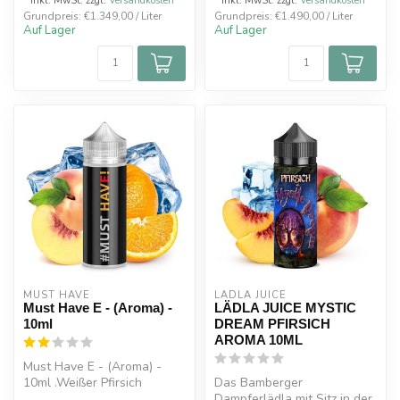
* Inkl. MwSt. zzgl.
Versandkosten
* Inkl. MwSt. zzgl.
Versandkosten
Grundpreis: €1.349,00 / Liter
Grundpreis: €1.490,00 / Liter
Auf Lager
Auf Lager
MUST HAVE
LÄDLA JUICE
Must Have E - (Aroma) -
LÄDLA JUICE MYSTIC
10ml
DREAM PFIRSICH
AROMA 10ML
Must Have E - (Aroma) -
10ml .Weißer Pfirsich
Das Bamberger
kombiniert mit einer sehr
Dampferlädla mit Sitz in der