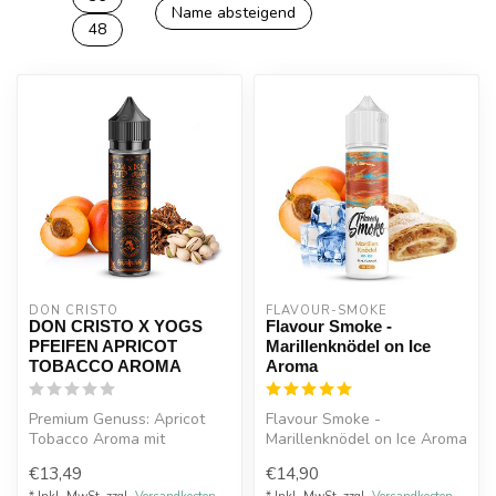
Name absteigend
48
DON CRISTO
FLAVOUR-SMOKE
DON CRISTO X YOGS
Flavour Smoke -
PFEIFEN APRICOT
Marillenknödel on Ice
TOBACCO AROMA
Aroma
Premium Genuss: Apricot
Flavour Smoke -
Tobacco Aroma mit
Marillenknödel on Ice Aroma
Pistazien und Tabaknote der
10ml schmeckt nach süßen
€13,49
€14,90
neue DON C...
Marillen fr...