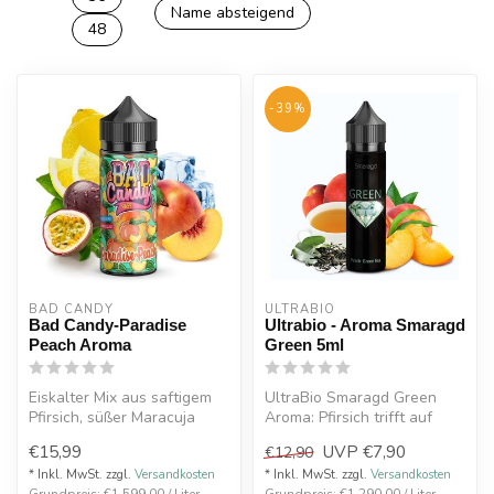
Name absteigend
48
-39%
BAD CANDY
ULTRABIO
Bad Candy-Paradise
Ultrabio - Aroma Smaragd
Peach Aroma
Green 5ml
Eiskalter Mix aus saftigem
UltraBio Smaragd Green
Pfirsich, süßer Maracuja
Aroma: Pfirsich trifft auf
abgerundet mit einer sauren
leckeren grünen Tee,
€15,99
UVP
€7,90
€12,90
...
perfekt u...
* Inkl. MwSt. zzgl.
Versandkosten
* Inkl. MwSt. zzgl.
Versandkosten