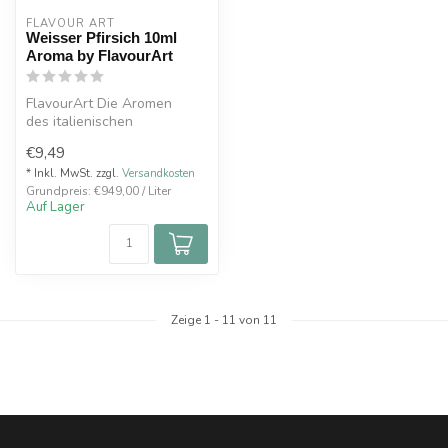
FLAVOUR ART
Weisser Pfirsich 10ml
Aroma by FlavourArt
FlavourArt Die Aromen
des italienischen
Premiumherstellers Flavour
€9,49
Art werden ko...
* Inkl. MwSt. zzgl.
Versandkosten
Grundpreis: €949,00 / Liter
Auf Lager
Zeige
1
-
11
von 11