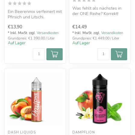
Was fehlt als nächstes in
Ein Beerenmix verfeinert mit
der ONE Reihe? Korrekt!
Pfirsich und Litschi.
One Peach Ice! Freue Dich
Empfohlene Reifezeit des
auf ...
€13,90
€14,49
Hers...
* Inkl. MwSt. zzgl.
Versandkosten
* Inkl. MwSt. zzgl.
Versandkosten
Grundpreis: €1.390,00 / Liter
Grundpreis: €1.449,00 / Liter
Auf Lager
Auf Lager
DASH LIQUIDS
DAMPFLION