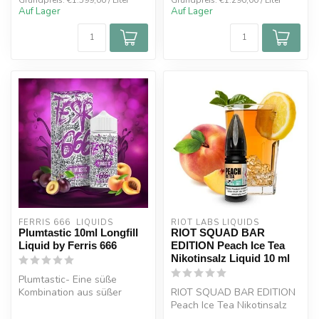
Grundpreis: €1.599,00 / Liter
Grundpreis: €1.290,00 / Liter
Auf Lager
Auf Lager
FERRIS 666  LIQUIDS
RIOT LABS LIQUIDS
Plumtastic 10ml Longfill
RIOT SQUAD BAR
Liquid by Ferris 666
EDITION Peach Ice Tea
Nikotinsalz Liquid 10 ml
Plumtastic- Eine süße
Kombination aus süßer
RIOT SQUAD BAR EDITION
Pfirsich und saftiger
Peach Ice Tea Nikotinsalz
Pflaume. Ein l...
Liquid 10 ml Die