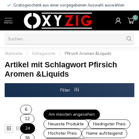
Gratisgeschenk aus einer vorgegebenen Auswahl auswählen
0
MENU
Startseite
/
Schlagworte
/
Pfirsich Aromen &Liquids
Artikel mit Schlagwort Pfirsich
Aromen &Liquids
Filter
6
Am meisten angesehen
12
Neueste Produkte
Niedrigster Preis
24
Höchster Preis
Name aufsteigend
36