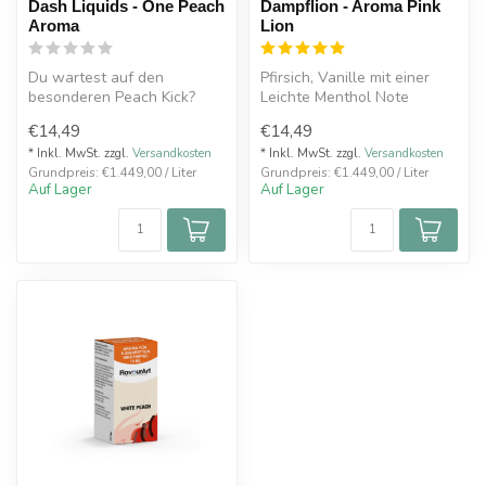
Dash Liquids - One Peach
Dampflion - Aroma Pink
Aroma
Lion
Du wartest auf den
Pfirsich, Vanille mit einer
besonderen Peach Kick?
Leichte Menthol Note
Kein Problem. Hier haben
€14,49
€14,49
wir für Dich ...
Made in Germany
* Inkl. MwSt. zzgl.
Versandkosten
* Inkl. MwSt. zzgl.
Versandkosten
Grundpreis: €1.449,00 / Liter
Grundpreis: €1.449,00 / Liter
Auf Lager
Auf Lager