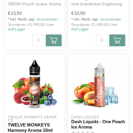
ORIGIN Peach Guave Aroma
eine brandneue Ergänzung
10ml Fruchtige Mischung mit
des umfangreichen Elux-
€15,90
€10,90
einem do...
Sorti...
* Inkl. MwSt. zzgl.
Versandkosten
* Inkl. MwSt. zzgl.
Versandkosten
Grundpreis: €1.590,00 / Liter
Grundpreis: €1.090,00 / Liter
Auf Lager
Auf Lager
TWELVE MONKEYS VAPOR 
DASH LIQUIDS
CO.
Dash Liquids - One Peach
TWELVE MONKEYS
Ice Aroma
Harmony Aroma 10ml