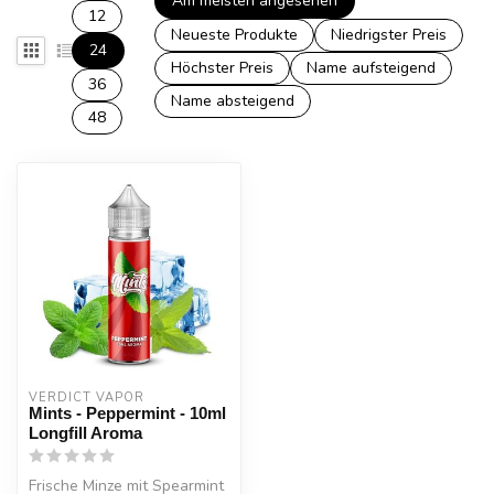
Am meisten angesehen
12
Neueste Produkte
Niedrigster Preis
24
Höchster Preis
Name aufsteigend
36
Name absteigend
48
VERDICT VAPOR
Mints - Peppermint - 10ml
Longfill Aroma
Frische Minze mit Spearmint