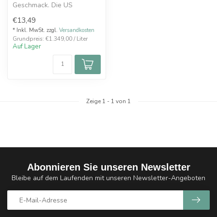
Geschmack. Die US
Aromenschmiede Verdict
€13,49
Vapors brin...
* Inkl. MwSt. zzgl.
Versandkosten
Grundpreis: €1.349,00 / Liter
Auf Lager
Zeige
1
-
1
von 1
Abonnieren Sie unseren Newsletter
Bleibe auf dem Laufenden mit unseren Newsletter-Angeboten