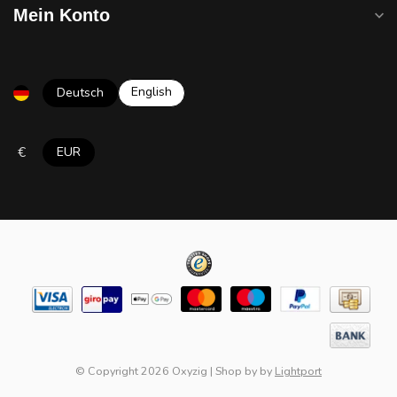
Mein Konto
English
Deutsch
€
EUR
© Copyright 2026 Oxyzig
|
Shop by
by
Lightport