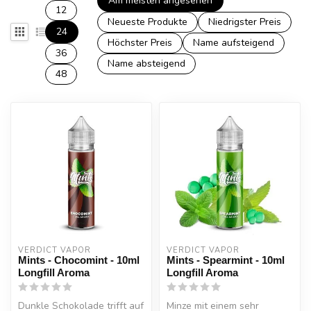
Am meisten angesehen
12
Neueste Produkte
Niedrigster Preis
24
Höchster Preis
Name aufsteigend
36
Name absteigend
48
VERDICT VAPOR
VERDICT VAPOR
Mints - Chocomint - 10ml
Mints - Spearmint - 10ml
Longfill Aroma
Longfill Aroma
Dunkle Schokolade trifft auf
Minze mit einem sehr