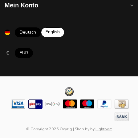
Mein Konto
English
Deutsch
€
EUR
© Copyright 2026 Oxyzig
|
Shop by
by
Lightport