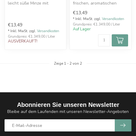
leicht süße Minze mit
frischen, aromatischen
dezenter Frische. Die US
Geschmack. Die US
€13,49
Arom...
Aromenschmiede Ver...
* Inkl. MwSt. zzgl.
Versandkosten
€13,49
Grundpreis: €1.349,00 / Liter
Auf Lager
* Inkl. MwSt. zzgl.
Versandkosten
Grundpreis: €1.349,00 / Liter
AUSVERKAUFT!
Zeige
1
-
2
von 2
Abonnieren Sie unseren Newsletter
Bleibe auf dem Laufenden mit unseren Newsletter-Angeboten