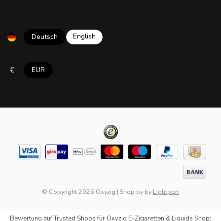
English
Deutsch
€
EUR
© Copyright 2026 Oxyzig
|
Shop by
by
Lightport
Bewertung auf
Trusted Shops
für Oxyzig E-Zigaretten & Liquids Shop: