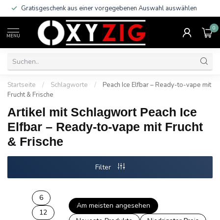
Gratisgeschenk aus einer vorgegebenen Auswahl auswählen
0
MENU
Startseite
/
Schlagworte
/
Peach Ice Elfbar – Ready-to-vape mit
Frucht & Frische
Artikel mit Schlagwort Peach Ice
Elfbar – Ready-to-vape mit Frucht
& Frische
Filter
6
Am meisten angesehen
12