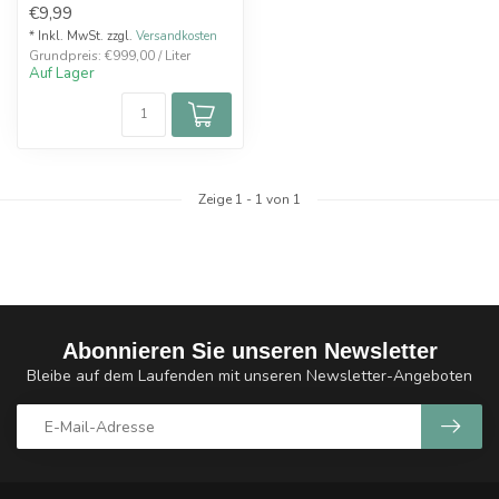
€9,99
Dieser P...
* Inkl. MwSt. zzgl.
Versandkosten
Grundpreis: €999,00 / Liter
Auf Lager
Zeige
1
-
1
von 1
Abonnieren Sie unseren Newsletter
Bleibe auf dem Laufenden mit unseren Newsletter-Angeboten