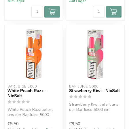
Auf Lager
Auf Lager
BAR JUICE 5000
BAR JUICE 5000
White Peach Razz -
Strawberry Kiwi - NicSalt
NicSalt
Strawberry Kiwi liefert uns
White Peach Razz liefert
der Bar Juice 5000 ein
uns der Bar Juice 5000
perfektes Duo - eine
einen reifen und saftigen
saftige,...
€9,50
€9,50
weißen...