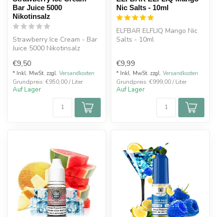
Bar Juice 5000
Nic Salts - 10ml
Nikotinsalz
ELFBAR ELFLIQ Mango Nic
Strawberry Ice Cream - Bar
Salts - 10ml
Juice 5000 Nikotinsalz
Fruchtiges kühles
€9,50
€9,99
Erdbeereis m...
* Inkl. MwSt. zzgl.
Versandkosten
* Inkl. MwSt. zzgl.
Versandkosten
Grundpreis: €950,00 / Liter
Grundpreis: €999,00 / Liter
Auf Lager
Auf Lager