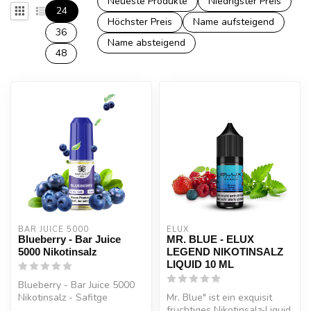
Neueste Produkte
Niedrigster Preis
24
Höchster Preis
Name aufsteigend
36
Name absteigend
48
BAR JUICE 5000
ELUX
Blueberry - Bar Juice
MR. BLUE - ELUX
5000 Nikotinsalz
LEGEND NIKOTINSALZ
LIQUID 10 ML
Blueberry - Bar Juice 5000
Nikotinsalz - Safitge
Mr. Blue" ist ein exquisit
Blaubeere.
fruchtiges Nikotinsalz-Liquid,