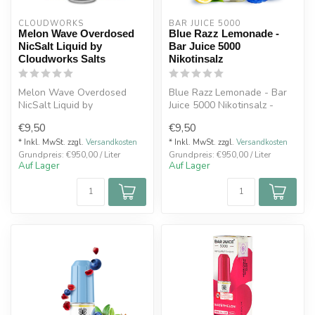
CLOUDWORKS
BAR JUICE 5000
Melon Wave Overdosed
Blue Razz Lemonade -
NicSalt Liquid by
Bar Juice 5000
Cloudworks Salts
Nikotinsalz
Melon Wave Overdosed
Blue Razz Lemonade - Bar
NicSalt Liquid by
Juice 5000 Nikotinsalz -
Cloudworks Salts
Blaue Himbeeren in leckerer
€9,50
€9,50
Geschmacksrichtung: Melo...
Zi...
* Inkl. MwSt. zzgl.
Versandkosten
* Inkl. MwSt. zzgl.
Versandkosten
Grundpreis: €950,00 / Liter
Grundpreis: €950,00 / Liter
Auf Lager
Auf Lager