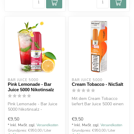
BAR JUICE 5000
BAR JUICE 5000
Pink Lemonade - Bar
Cream Tobacco - NicSalt
Juice 5000 Nikotinsalz
Mit dem Cream Tobacco
Pink Lemonade - Bar Juice
liefert Bar Juice 5000 einen
5000 Nikotinsalz -
aromatischen, milden Tabak,
Erfrischende Pink
d...
€9,50
€9,50
Lemonade. Ein Kla...
* Inkl. MwSt. zzgl.
Versandkosten
* Inkl. MwSt. zzgl.
Versandkosten
Grundpreis: €950,00 / Liter
Grundpreis: €950,00 / Liter