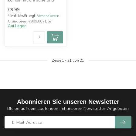
kombiniert die süße und
leicht säuerliche Note von
€9,99
reifen Bromb...
* Inkl. MwSt. zzgl.
Versandkosten
Grundpreis: €999,00 / Liter
Auf Lager
Zeige
1
-
21
von 21
Abonnieren Sie unseren Newsletter
Bleibe auf dem Laufenden mit unseren Newsletter-Angeboten