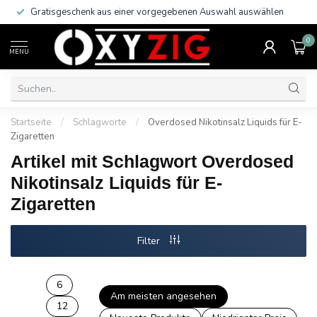
Gratisgeschenk aus einer vorgegebenen Auswahl auswählen
0
MENU
Startseite
/
Schlagworte
/
Overdosed Nikotinsalz Liquids für E-
Zigaretten
Artikel mit Schlagwort Overdosed
Nikotinsalz Liquids für E-
Zigaretten
Filter
6
Am meisten angesehen
12