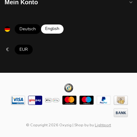
Mein Konto
English
Deutsch
€
EUR
© Copyright 2026 Oxyzig
|
Shop by
by
Lightport