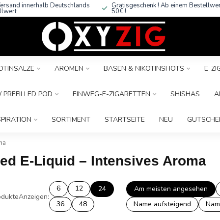
ersand innerhalb Deutschlands
Gratisgeschenk ! Ab einem Bestellwe
llwert
50€ !
OTINSALZE
AROMEN
BASEN & NIKOTINSHOTS
E-Z
 PREFILLED POD
EINWEG-E-ZIGARETTEN
SHISHAS
A
SPIRATION
SORTIMENT
STARTSEITE
NEU
GUTSCHE
ma
ed E-Liquid – Intensives Aroma
6
12
24
Am meisten angesehen
dukte
Anzeigen:
36
48
Name aufsteigend
Nam