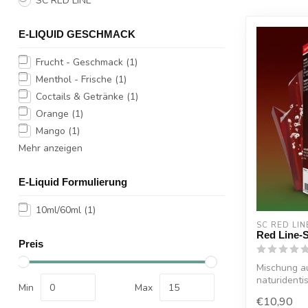
SC RED LINE
E-LIQUID GESCHMACK
Frucht - Geschmack
(1)
Menthol - Frische
(1)
Coctails & Getränke
(1)
Orange
(1)
Mango
(1)
Mehr anzeigen
E-Liquid Formulierung
10ml/60ml
(1)
SC RED LIN
Red Line-S
Preis
Mischung au
naturidenti
Min
Max
authentisch
€10,90