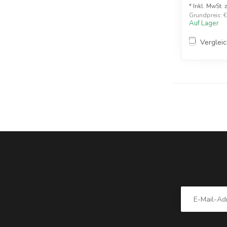
* Inkl. MwSt. 
Grundpreis: €1
Auf Lager
Verglei