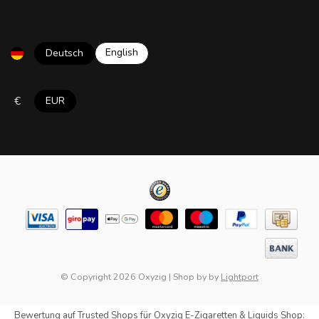
English
Deutsch
€
EUR
© Copyright 2026 Oxyzig
|
Shop by
by
Lightport
Bewertung auf
Trusted Shops
für Oxyzig E-Zigaretten & Liquids Shop: