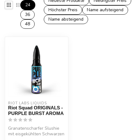
Neueste Produkte
Niedrigster Preis
24
Höchster Preis
Name aufsteigend
36
Name absteigend
48
RIOT LABS LIQUIDS
Riot Squad ORIGINALS -
PURPLE BURST AROMA
Granatenscharfer Slushie
mit eisgekühlten Schwarzen
Johannisbeeren