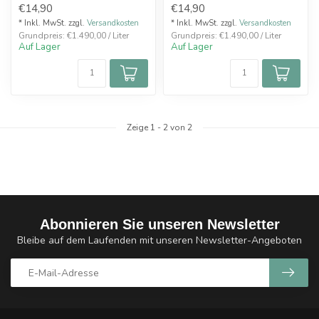
€14,90
€14,90
Spritzer ...
* Inkl. MwSt. zzgl.
Versandkosten
* Inkl. MwSt. zzgl.
Versandkosten
Grundpreis: €1.490,00 / Liter
Grundpreis: €1.490,00 / Liter
Auf Lager
Auf Lager
Zeige
1
-
2
von 2
Abonnieren Sie unseren Newsletter
Bleibe auf dem Laufenden mit unseren Newsletter-Angeboten