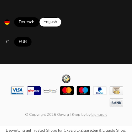
English
Deutsch
€
EUR
© Copyright 2026 Oxyzig
|
Shop by
by
Lightport
Bewertung auf
Trusted Shops
für Oxyzig E-Zigaretten & Liquids Shop: