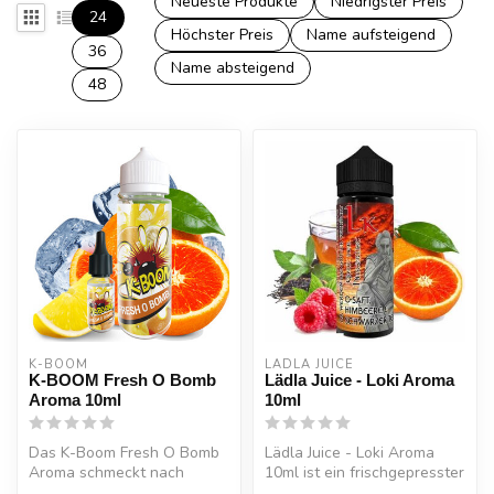
Neueste Produkte
Niedrigster Preis
24
Höchster Preis
Name aufsteigend
36
Name absteigend
48
K-BOOM
LÄDLA JUICE
K-BOOM Fresh O Bomb
Lädla Juice - Loki Aroma
Aroma 10ml
10ml
Das K-Boom Fresh O Bomb
Lädla Juice - Loki Aroma
Aroma schmeckt nach
10ml ist ein frischgepresster
saftigen Orangen mit einem
Orangensaft mit fruchtige...