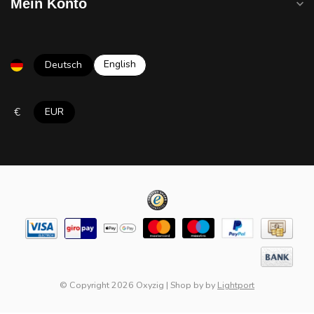
Mein Konto
English
Deutsch
€
EUR
© Copyright 2026 Oxyzig
|
Shop by
by
Lightport