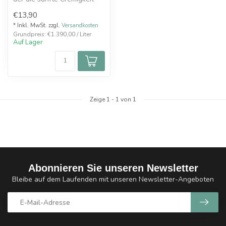
die verschiedenen Nuancen
€13,90
vo...
* Inkl. MwSt. zzgl.
Versandkosten
Grundpreis: €1.390,00 / Liter
Auf Lager
Zeige
1
-
1
von 1
Abonnieren Sie unseren Newsletter
Bleibe auf dem Laufenden mit unseren Newsletter-Angeboten