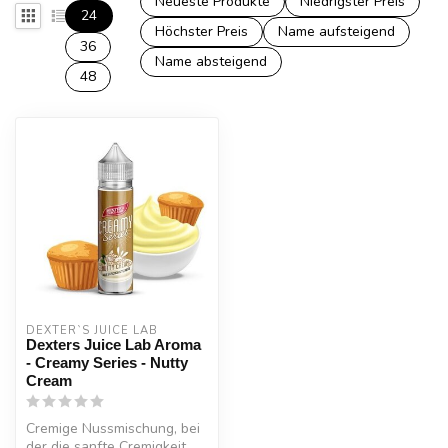
Neueste Produkte
Niedrigster Preis
24
Höchster Preis
Name aufsteigend
36
Name absteigend
48
DEXTER`S JUICE LAB
Dexters Juice Lab Aroma
- Creamy Series - Nutty
Cream
Cremige Nussmischung, bei
der die sanfte Cremigkeit