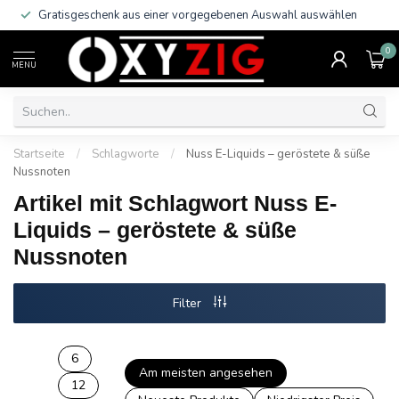
Gratisgeschenk aus einer vorgegebenen Auswahl auswählen
0
MENU
Startseite
/
Schlagworte
/
Nuss E-Liquids – geröstete & süße
Nussnoten
Artikel mit Schlagwort Nuss E-
Liquids – geröstete & süße
Nussnoten
Filter
6
Am meisten angesehen
12