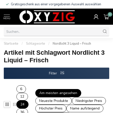
Gratisgeschenk aus einer vorgegebenen Auswahl auswählen
0
MENU
Startseite
/
Schlagworte
/
Nordlicht 3 Liquid – Frisch
Artikel mit Schlagwort Nordlicht 3
Liquid – Frisch
Filter
6
Am meisten angesehen
12
Neueste Produkte
Niedrigster Preis
24
Höchster Preis
Name aufsteigend
36