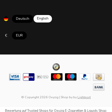
English
Deutsch
€
EUR
© Copyright 2026 Oxyzig
|
Shop by
by
Lightport
Bewertung auf
Trusted Shops
für Oxyzig E-Zigaretten & Liquids Shop: