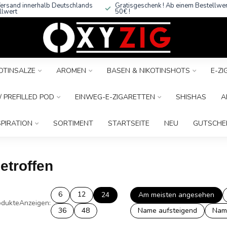
ersand innerhalb Deutschlands
Gratisgeschenk ! Ab einem Bestellwe
llwert
50€ !
OTINSALZE
AROMEN
BASEN & NIKOTINSHOTS
E-Z
 PREFILLED POD
EINWEG-E-ZIGARETTEN
SHISHAS
A
SPIRATION
SORTIMENT
STARTSEITE
NEU
GUTSCHE
etroffen
6
12
24
Am meisten angesehen
dukte
Anzeigen:
36
48
Name aufsteigend
Nam