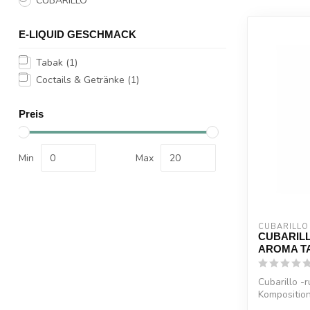
CUBARILLO
E-LIQUID GESCHMACK
Tabak
(1)
Coctails & Getränke
(1)
Preis
Min
Max
CUBARILLO
CUBARIL
AROMA T
Cubarillo -
Komposition
der auf ...