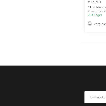
€15,90
* Inkl. MwSt. 
Grundpreis: €1
Auf Lager
Verglei