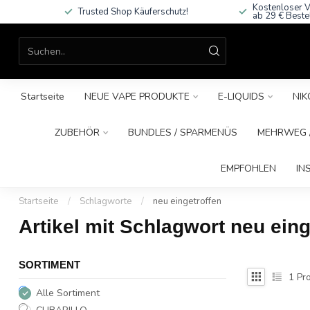
Kostenloser V
Trusted Shop Käuferschutz!
ab 29 € Beste
Startseite
NEUE VAPE PRODUKTE
E-LIQUIDS
NIK
ZUBEHÖR
BUNDLES / SPARMENÜS
MEHRWEG /
EMPFOHLEN
IN
Startseite
/
Schlagworte
/
neu eingetroffen
Artikel mit Schlagwort neu eing
SORTIMENT
1
Pro
Alle Sortiment