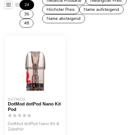
Neueste Produkte
Niedrigster Preis
24
Höchster Preis
Name aufsteigend
36
Name absteigend
48
DOTMOD
DotMod dotPod Nano Kit
Pod
DotMod dotPod Nano Kit &
Zubehör