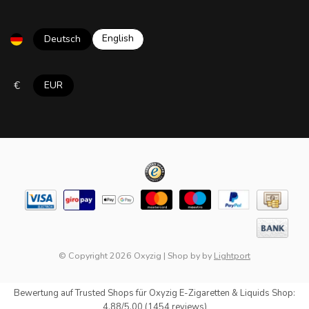
English
Deutsch
€
EUR
© Copyright 2026 Oxyzig
|
Shop by
by
Lightport
Bewertung auf
Trusted Shops
für Oxyzig E-Zigaretten & Liquids Shop:
4.88/5.00 (1454 reviews)