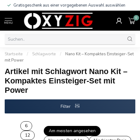
Gratisgeschenk aus einer vorgegebenen Auswahl auswählen
0
MENU
Startseite
/
Schlagworte
/
Nano Kit – Kompaktes Einsteiger-Set
mit Power
Artikel mit Schlagwort Nano Kit –
Kompaktes Einsteiger-Set mit
Power
Filter
6
Am meisten angesehen
12