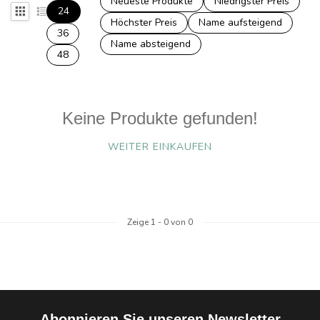
Neueste Produkte
Niedrigster Preis
24
Höchster Preis
Name aufsteigend
36
Name absteigend
48
Keine Produkte gefunden!
WEITER EINKAUFEN
Zeige
1
-
0
von 0
Abonnieren Sie unseren Newsletter