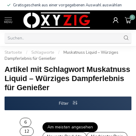
Gratisgeschenk aus einer vorgegebenen Auswahl auswählen
0
MENU
Startseite
/
Schlagworte
/
Muskatnuss Liquid – Würziges
Dampferlebnis für Genießer
Artikel mit Schlagwort Muskatnuss
Liquid – Würziges Dampferlebnis
für Genießer
Filter
6
Am meisten angesehen
12