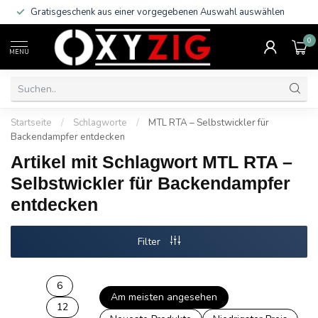
Gratisgeschenk aus einer vorgegebenen Auswahl auswählen
0
MENU
Startseite
/
Schlagworte
/
MTL RTA – Selbstwickler für
Backendampfer entdecken
Artikel mit Schlagwort MTL RTA –
Selbstwickler für Backendampfer
entdecken
Filter
6
Am meisten angesehen
12