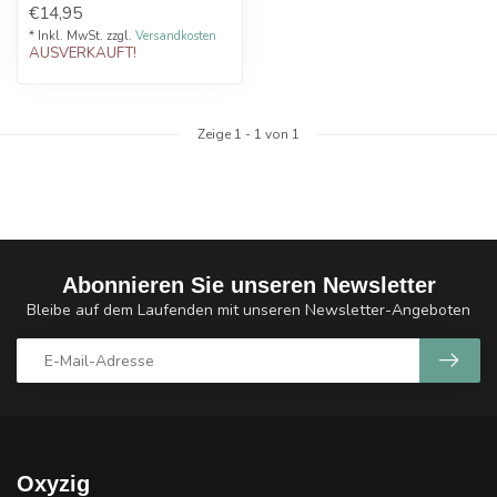
€14,95
separat er...
* Inkl. MwSt. zzgl.
Versandkosten
AUSVERKAUFT!
Zeige
1
-
1
von 1
Abonnieren Sie unseren Newsletter
Bleibe auf dem Laufenden mit unseren Newsletter-Angeboten
Oxyzig