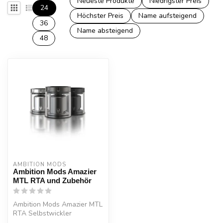
Neueste Produkte
Niedrigster Preis
24
Höchster Preis
Name aufsteigend
36
Name absteigend
48
AMBITION MODS
Ambition Mods Amazier
MTL RTA und Zubehör
Ambition Mods Amazier MTL
RTA Selbstwickler
Tank.Zugart: MTL (RDL Kit