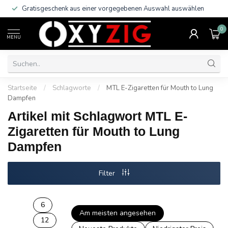
Gratisgeschenk aus einer vorgegebenen Auswahl auswählen
0
MENU
Startseite
/
Schlagworte
/
MTL E-Zigaretten für Mouth to Lung
Dampfen
Artikel mit Schlagwort MTL E-
Zigaretten für Mouth to Lung
Dampfen
Filter
6
Am meisten angesehen
12