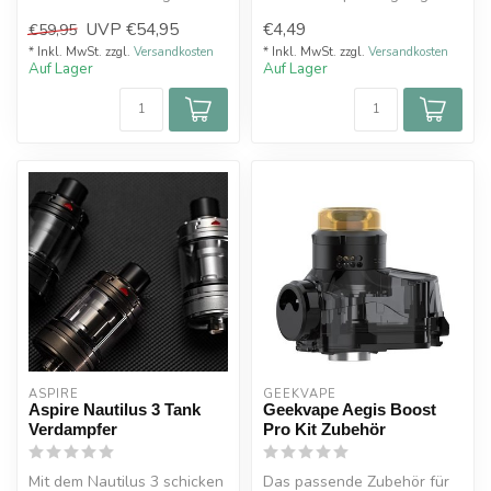
dotmod-Familie. Der dotMTL
für Tankverdampfer und
UVP
€54,95
€4,49
€59,95
e...
Tröpf...
* Inkl. MwSt. zzgl.
Versandkosten
* Inkl. MwSt. zzgl.
Versandkosten
Auf Lager
Auf Lager
ASPIRE
GEEKVAPE
Aspire Nautilus 3 Tank
Geekvape Aegis Boost
Verdampfer
Pro Kit Zubehör
Mit dem Nautilus 3 schicken
Das passende Zubehör für