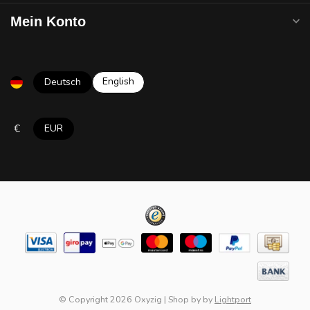
Mein Konto
English
Deutsch
€
EUR
© Copyright 2026 Oxyzig
|
Shop by
by
Lightport