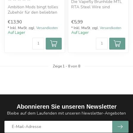
Die Vapefly Brunhilde MTL
Ambition Mods bingt tolles
RTA Steel Wire sind
Zubehör für den beliebten
Ersatzdochte für die
Gage MTL
Brunhilde MTL...
€13,90
€5,99
Selbstwickeltankve...
* Inkl. MwSt. zzgl.
Versandkosten
* Inkl. MwSt. zzgl.
Versandkosten
Auf Lager
Auf Lager
Zeige
1
-
8
von 8
Abonnieren Sie unseren Newsletter
Bleibe auf dem Laufenden mit unseren Newsletter-Angeboten