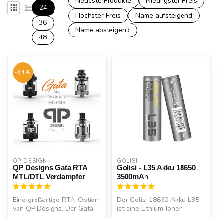
Neueste Produkte
Niedrigster Preis
24
Höchster Preis
Name aufsteigend
36
Name absteigend
48
-64%
QP DESIGN
GOLISI
QP Designs Gata RTA
Golisi - L35 Akku 18650
MTL/DTL Verdampfer
3500mAh
Eine großartige RTA-Option
Der Golisi 18650 Akku L35
von QP Designs. Der Gata
ist eine Lithium-Ionen-
ist ein RTA für zwei
Hochleistungszelle im