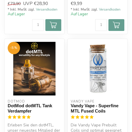
UVP
€28,90
€9,99
€79,90
Zwecke,...
18650 Akk...
* Inkl. MwSt. zzgl.
Versandkosten
* Inkl. MwSt. zzgl.
Versandkosten
Auf Lager
Auf Lager
-8%
DOTMOD
VANDY VAPE
DotMod dotMTL Tank
Vandy Vape - Superfine
Verdampfer
MTL Fused Coils
Erleben Sie den dotMTL,
Die Vandy Vape Prebuilt
unser neuestes Mitglied der
Coils sind optimal geeignet