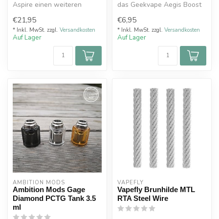
Aspire einen weiteren
das Geekvape Aegis Boost
Spross ihrer erfolgreichen
Pro Kit.
€21,95
€6,95
“Na...
* Inkl. MwSt. zzgl.
Versandkosten
* Inkl. MwSt. zzgl.
Versandkosten
Auf Lager
Auf Lager
AMBITION MODS
VAPEFLY
Ambition Mods Gage
Vapefly Brunhilde MTL
Diamond PCTG Tank 3.5
RTA Steel Wire
ml