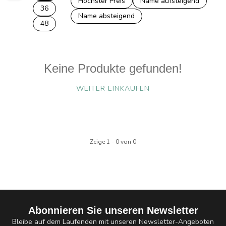
Höchster Preis
Name aufsteigend
36
Name absteigend
48
Keine Produkte gefunden!
WEITER EINKAUFEN
Zeige
1
-
0
von 0
Abonnieren Sie unseren Newsletter
Bleibe auf dem Laufenden mit unseren Newsletter-Angeboten