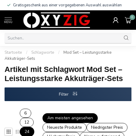
Gratisgeschenk aus einer vorgegebenen Auswahl auswählen
0
MENU
Startseite
/
Schlagworte
/
Mod Set – Leistungsstarke
Akkuträger-Sets
Artikel mit Schlagwort Mod Set –
Leistungsstarke Akkuträger-Sets
Filter
6
Am meisten angesehen
12
Neueste Produkte
Niedrigster Preis
24