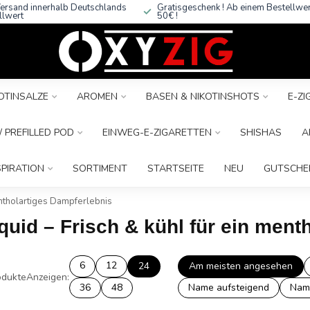
ersand innerhalb Deutschlands
Gratisgeschenk ! Ab einem Bestellwe
llwert
50€ !
OTINSALZE
AROMEN
BASEN & NIKOTINSHOTS
E-Z
 PREFILLED POD
EINWEG-E-ZIGARETTEN
SHISHAS
A
SPIRATION
SORTIMENT
STARTSEITE
NEU
GUTSCHE
mentholartiges Dampferlebnis
quid – Frisch & kühl für ein men
6
12
24
Am meisten angesehen
dukte
Anzeigen:
36
48
Name aufsteigend
Nam