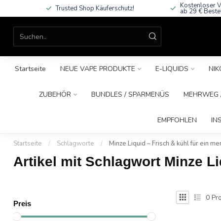
Kostenloser V
Trusted Shop Käuferschutz!
ab 29 € Beste
Startseite
NEUE VAPE PRODUKTE
E-LIQUIDS
NIK
ZUBEHÖR
BUNDLES / SPARMENÜS
MEHRWEG /
EMPFOHLEN
IN
Startseite
/
Schlagworte
/
Minze Liquid – Frisch & kühl für ein 
Artikel mit Schlagwort Minze Li
0
Pro
Preis