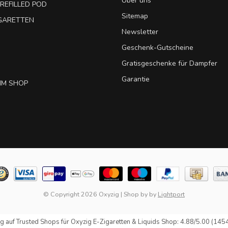
Über uns
REFILLED POD
Sitemap
IGARETTEN
Newsletter
Geschenk-Gutscheine
Gratisgeschenke für Dampfer
Garantie
IM SHOP
© Copyright 2026 Oxyzig
|
Shop by
by
Lightport
g auf
Trusted Shops
für Oxyzig E-Zigaretten & Liquids Shop: 4.88/5.00 (145