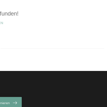
funden!
EN
nieren