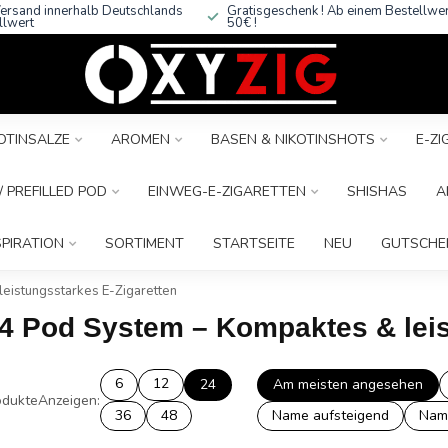
ersand innerhalb Deutschlands
Gratisgeschenk ! Ab einem Bestellwe
llwert
50€ !
OTINSALZE
AROMEN
BASEN & NIKOTINSHOTS
E-Z
 PREFILLED POD
EINWEG-E-ZIGARETTEN
SHISHAS
A
SPIRATION
SORTIMENT
STARTSEITE
NEU
GUTSCHE
leistungsstarkes E-Zigaretten
n 4 Pod System – Kompaktes & lei
6
12
24
Am meisten angesehen
dukte
Anzeigen:
36
48
Name aufsteigend
Nam