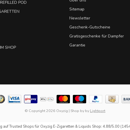
Über uns
REFILLED POD
Sitemap
IGARETTEN
Newsletter
Geschenk-Gutscheine
Gratisgeschenke für Dampfer
Garantie
IM SHOP
© Copyright 2026 Oxyzig
|
Shop by
by
Lightport
g auf
Trusted Shops
für Oxyzig E-Zigaretten & Liquids Shop: 4.88/5.00 (145