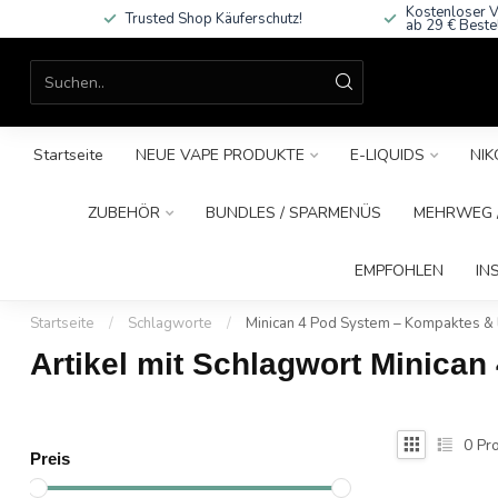
Kostenloser V
Trusted Shop Käuferschutz!
ab 29 € Beste
Startseite
NEUE VAPE PRODUKTE
E-LIQUIDS
NIK
ZUBEHÖR
BUNDLES / SPARMENÜS
MEHRWEG /
EMPFOHLEN
IN
Startseite
/
Schlagworte
/
Minican 4 Pod System – Kompaktes & 
Artikel mit Schlagwort Minica
0
Pro
Preis