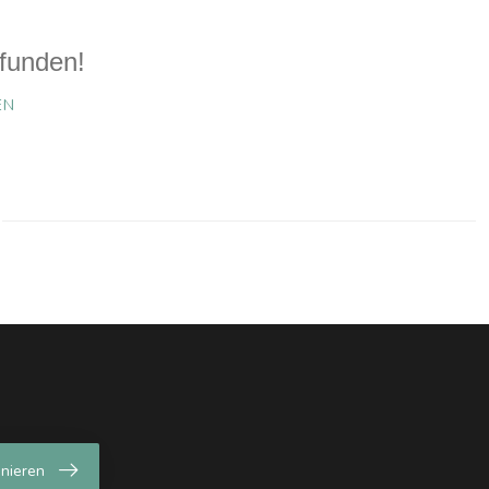
funden!
EN
nieren