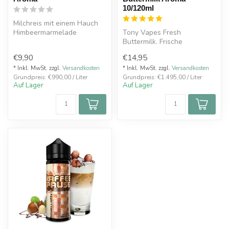
10/120ml
Milchreis mit einem Hauch
Himbeermarmelade
Tony Vapes Fresh
Buttermilk. Frische
Buttermilch verfeinert mit
€9,90
€14,95
einer süßen Zitr...
* Inkl. MwSt. zzgl.
Versandkosten
* Inkl. MwSt. zzgl.
Versandkosten
Grundpreis: €990,00 / Liter
Grundpreis: €1.495,00 / Liter
Auf Lager
Auf Lager