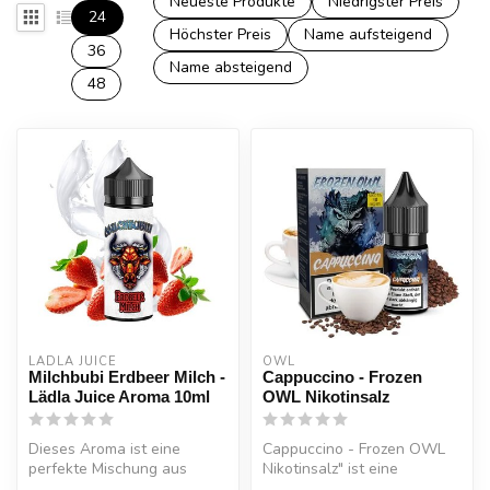
Neueste Produkte
Niedrigster Preis
24
Höchster Preis
Name aufsteigend
36
Name absteigend
48
LÄDLA JUICE
OWL
Milchbubi Erdbeer Milch -
Cappuccino - Frozen
Lädla Juice Aroma 10ml
OWL Nikotinsalz
Dieses Aroma ist eine
Cappuccino - Frozen OWL
perfekte Mischung aus
Nikotinsalz" ist eine
Erdbeeren und cremiger
köstliche Kreation, die die