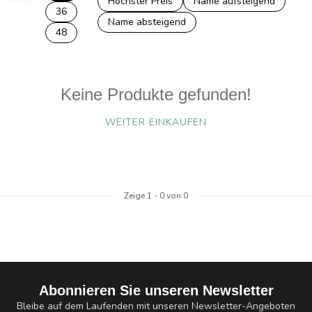
Höchster Preis
Name aufsteigend
36
Name absteigend
48
Keine Produkte gefunden!
WEITER EINKAUFEN
Zeige
1
-
0
von 0
Abonnieren Sie unseren Newsletter
Bleibe auf dem Laufenden mit unseren Newsletter-Angeboten