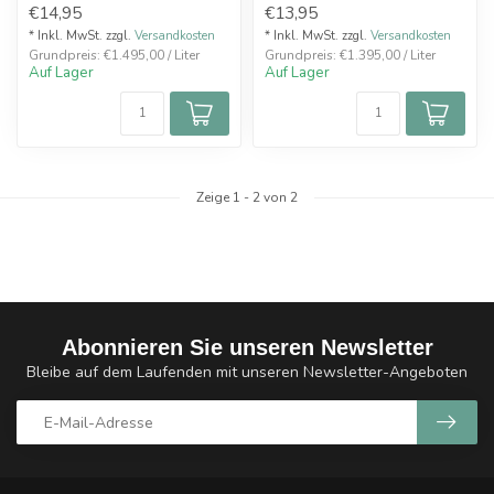
€14,95
€13,95
cremig-vollmun...
Leerflasche...
* Inkl. MwSt. zzgl.
Versandkosten
* Inkl. MwSt. zzgl.
Versandkosten
Grundpreis: €1.495,00 / Liter
Grundpreis: €1.395,00 / Liter
Auf Lager
Auf Lager
Zeige
1
-
2
von 2
Abonnieren Sie unseren Newsletter
Bleibe auf dem Laufenden mit unseren Newsletter-Angeboten