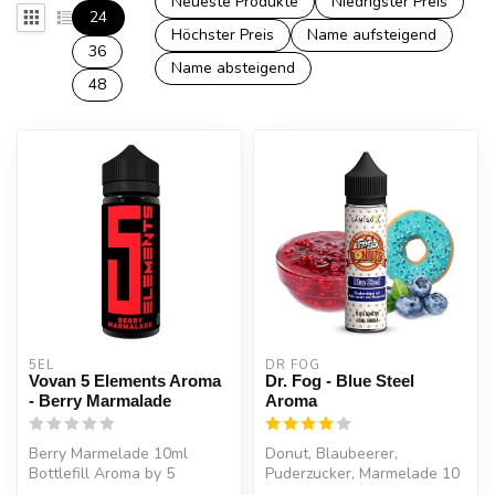
Neueste Produkte
Niedrigster Preis
24
Höchster Preis
Name aufsteigend
36
Name absteigend
48
5EL
DR FOG
Vovan 5 Elements Aroma
Dr. Fog - Blue Steel
- Berry Marmalade
Aroma
Berry Marmelade 10ml
Donut, Blaubeerer,
Bottlefill Aroma by 5
Puderzucker, Marmelade 10
Element VoVan ist eine
ml Aroma in einer 60 ml