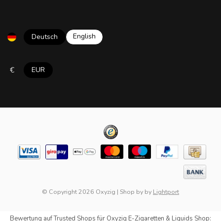
English
Deutsch
€
EUR
© Copyright 2026 Oxyzig
|
Shop by
by
Lightport
Bewertung auf
Trusted Shops
für Oxyzig E-Zigaretten & Liquids Shop: