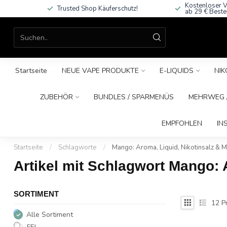
Kostenloser V
Trusted Shop Käuferschutz!
ab 29 € Beste
Startseite
NEUE VAPE PRODUKTE
E-LIQUIDS
NIK
ZUBEHÖR
BUNDLES / SPARMENÜS
MEHRWEG /
EMPFOHLEN
IN
Startseite
/
Schlagworte
/
Mango: Aroma, Liquid, Nikotinsalz & 
Artikel mit Schlagwort Mango: 
SORTIMENT
12
P
Alle Sortiment