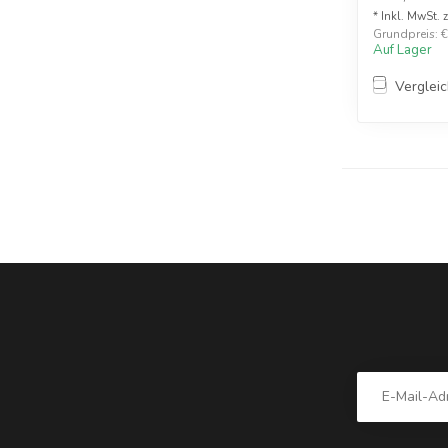
* Inkl. MwSt. 
Grundpreis: €1
Auf Lager
Verglei