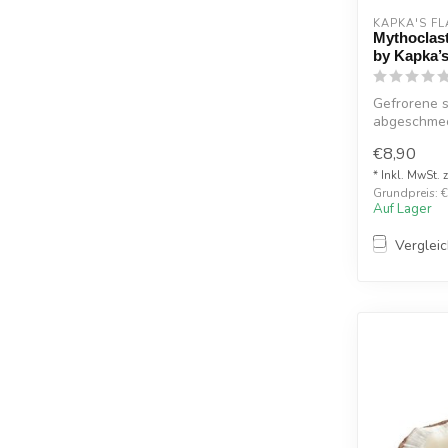
KAPKA'S FL
Mythoclast
by Kapka’s
Gefrorene 
abgeschmec
die den Hals
€8,90
* Inkl. MwSt. 
Grundpreis: €
Auf Lager
Verglei