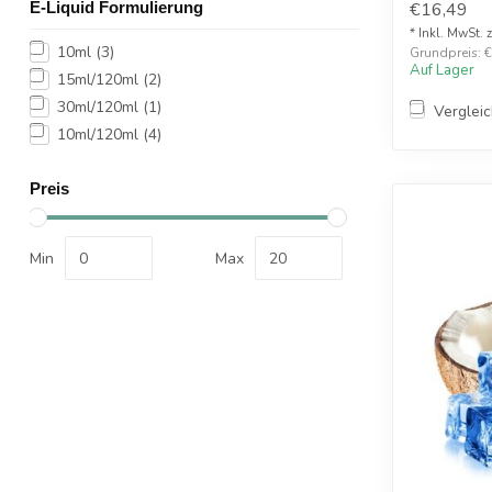
E-Liquid Formulierung
€16,49
* Inkl. MwSt. 
10ml
(3)
Grundpreis: €1
Auf Lager
15ml/120ml
(2)
30ml/120ml
(1)
Verglei
10ml/120ml
(4)
Preis
Min
Max