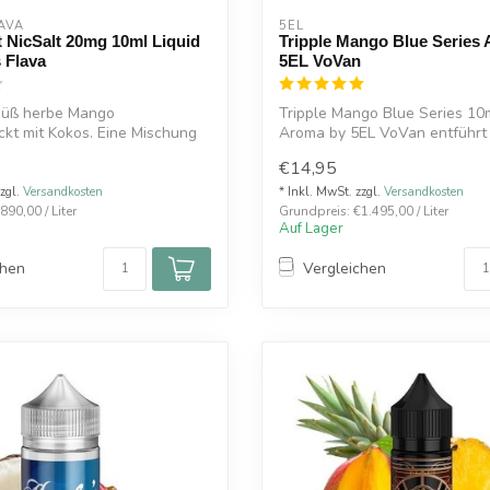
AVA
5EL
 NicSalt 20mg 10ml Liquid
Tripple Mango Blue Series
 Flava
5EL VoVan
süß herbe Mango
Tripple Mango Blue Series 10m
kt mit Kokos. Eine Mischung
Aroma by 5EL VoVan entführt 
 ge...
ein...
€14,95
zzgl.
Versandkosten
* Inkl. MwSt. zzgl.
Versandkosten
890,00 / Liter
Grundpreis: €1.495,00 / Liter
Auf Lager
chen
Vergleichen