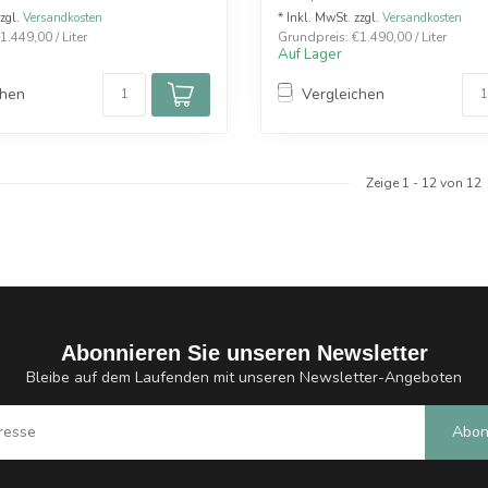
zzgl.
Versandkosten
* Inkl. MwSt. zzgl.
Versandkosten
.449,00 / Liter
Grundpreis: €1.490,00 / Liter
Auf Lager
chen
Vergleichen
Zeige
1
-
12
von 12
Abonnieren Sie unseren Newsletter
Bleibe auf dem Laufenden mit unseren Newsletter-Angeboten
Abon