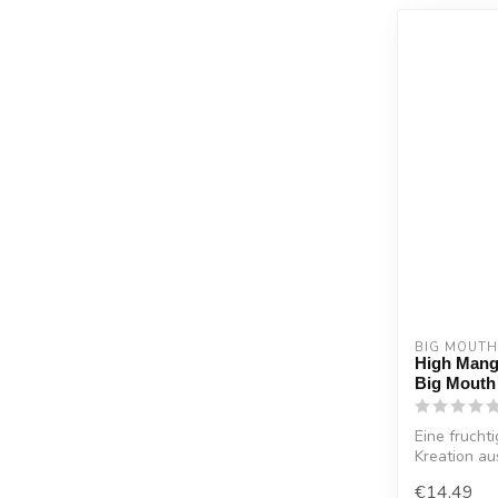
BIG MOUTH
High Mango
Big Mouth
Eine frucht
Kreation aus
€14,49