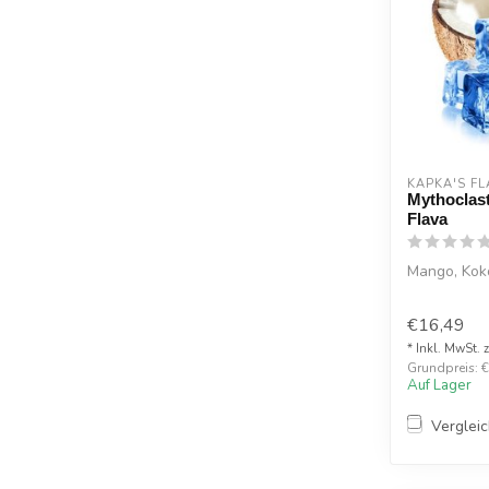
KAPKA'S FL
Mythoclas
Flava
Mango, Kok
€16,49
* Inkl. MwSt. 
Grundpreis: €1
Auf Lager
Verglei