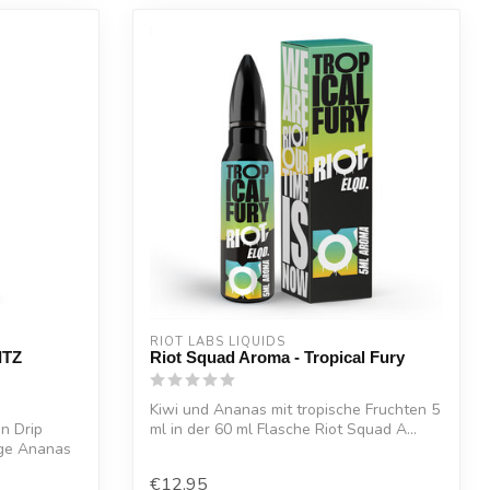
RIOT LABS LIQUIDS
ITZ
Riot Squad Aroma - Tropical Fury
Kiwi und Ananas mit tropische Fruchten 5
n Drip
ml in der 60 ml Flasche Riot Squad A...
ige Ananas
€12,95