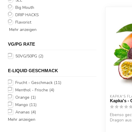
5EL
Big Mouth
DRIP HACKS
Flavorist
Mehr anzeigen
VG/PG RATE
50VG/50PG
(2)
E-LIQUID GESCHMACK
Frucht - Geschmack
(11)
Menthol - Frische
(4)
KAPKA'S FL
Orange
(1)
Kapka's - 
Mango
(11)
Ananas
(4)
Ebenso gech
Mehr anzeigen
Dragon aus
Auf e...