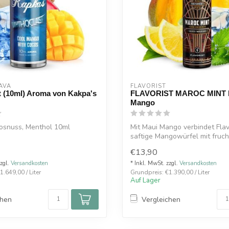
AVA
FLAVORIST
t (10ml) Aroma von Kakpa's
FLAVORIST MAROC MINT 
Mango
osnuss, Menthol 10ml
Mit Maui Mango verbindet Flavo
saftige Mangowürfel mit fruch
Anan...
€13,90
zzgl.
Versandkosten
* Inkl. MwSt. zzgl.
Versandkosten
.649,00 / Liter
Grundpreis: €1.390,00 / Liter
Auf Lager
chen
Vergleichen