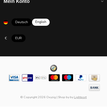
Mein Konto
English
Deutsch
€
EUR
© Copyright 2026 Oxyzig
|
Shop by
by
Lightport