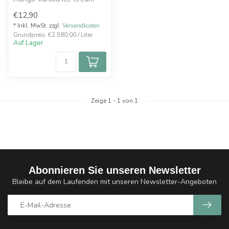
Geschmack
€12,90
Frische Mango m...
* Inkl. MwSt. zzgl.
Versandkosten
Grundpreis: €2.580,00 / Liter
Auf Lager
Zeige
1
-
1
von 1
Abonnieren Sie unseren Newsletter
Bleibe auf dem Laufenden mit unseren Newsletter-Angeboten