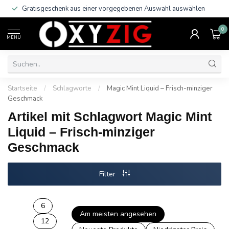
Gratisgeschenk aus einer vorgegebenen Auswahl auswählen
0
MENU
Startseite
/
Schlagworte
/
Magic Mint Liquid – Frisch-minziger
Geschmack
Artikel mit Schlagwort Magic Mint
Liquid – Frisch-minziger
Geschmack
Filter
6
Am meisten angesehen
12