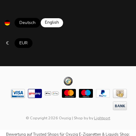
English
Deutsch
€
EUR
© Copyright 2026 Oxyzig
|
Shop by
by
Lightport
Bewertung auf
Trusted Shops
für Oxyzig E-Zigaretten & Liquids Shop: