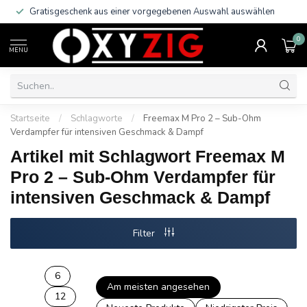
Gratisgeschenk aus einer vorgegebenen Auswahl auswählen
0
MENU
Startseite
/
Schlagworte
/
Freemax M Pro 2 – Sub-Ohm
Verdampfer für intensiven Geschmack & Dampf
Artikel mit Schlagwort Freemax M
Pro 2 – Sub-Ohm Verdampfer für
intensiven Geschmack & Dampf
Filter
6
Am meisten angesehen
12