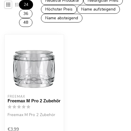
Neueste Produkte
Niedrigster Preis
24
Höchster Preis
Name aufsteigend
36
Name absteigend
48
FREEMAX
Freemax M Pro 2 Zubehör
Freemax M Pro 2 Zubehör
€3,99