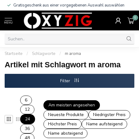
Gratisgeschenk aus einer vorgegebenen Auswahl auswählen
0
MENU
Startseite
/
Schlagworte
/
m aroma
Artikel mit Schlagwort m aroma
Filter
6
Am meisten angesehen
12
Neueste Produkte
Niedrigster Preis
24
Höchster Preis
Name aufsteigend
36
Name absteigend
48