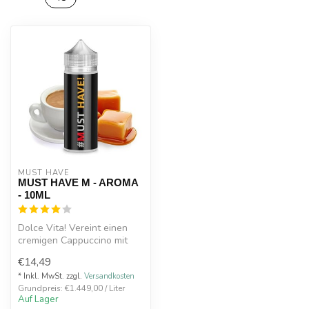
MUST HAVE
MUST HAVE M - AROMA
- 10ML
Dolce Vita! Vereint einen
cremigen Cappuccino mit
feinstem Karamell
€14,49
Reifezeit: ...
* Inkl. MwSt. zzgl.
Versandkosten
Grundpreis: €1.449,00 / Liter
Auf Lager