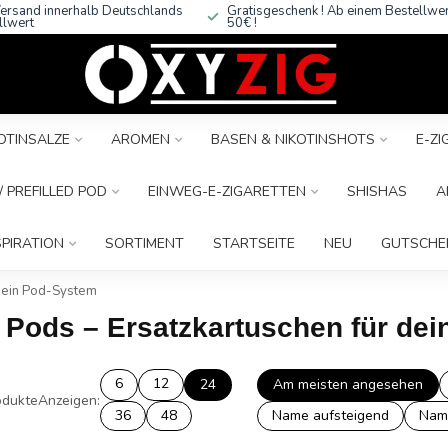
ersand innerhalb Deutschlands
Gratisgeschenk ! Ab einem Bestellwe
llwert
50€ !
OTINSALZE
AROMEN
BASEN & NIKOTINSHOTS
E-Z
 PREFILLED POD
EINWEG-E-ZIGARETTEN
SHISHAS
A
SPIRATION
SORTIMENT
STARTSEITE
NEU
GUTSCHE
 dein Pod-System
R Pods – Ersatzkartuschen für de
6
12
24
Am meisten angesehen
dukte
Anzeigen:
36
48
Name aufsteigend
Nam