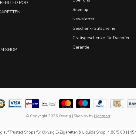
Über uns
REFILLED POD
Sitemap
IGARETTEN
Newsletter
Geschenk-Gutscheine
Gratisgeschenke für Dampfer
Garantie
IM SHOP
© Copyright 2026 Oxyzig
|
Shop by
by
Lightport
g auf
Trusted Shops
für Oxyzig E-Zigaretten & Liquids Shop: 4.88/5.00 (145