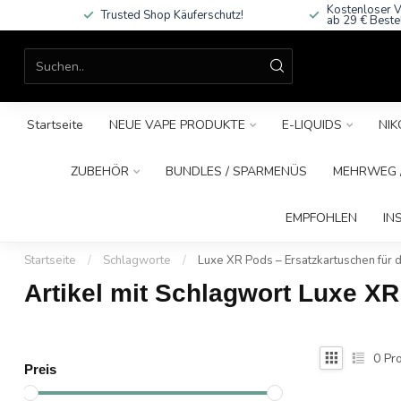
Kostenloser V
Trusted Shop Käuferschutz!
ab 29 € Beste
Startseite
NEUE VAPE PRODUKTE
E-LIQUIDS
NIK
ZUBEHÖR
BUNDLES / SPARMENÜS
MEHRWEG /
EMPFOHLEN
IN
Startseite
/
Schlagworte
/
Luxe XR Pods – Ersatzkartuschen für
Artikel mit Schlagwort Luxe X
0
Pro
Preis