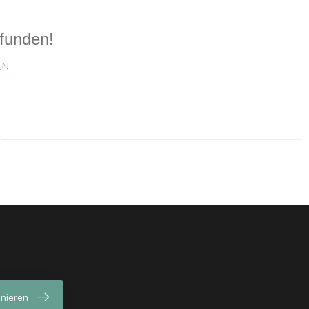
funden!
EN
nieren