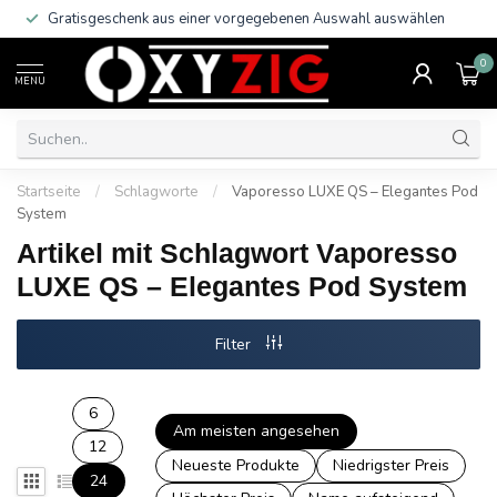
Gratisgeschenk aus einer vorgegebenen Auswahl auswählen
0
MENU
Startseite
/
Schlagworte
/
Vaporesso LUXE QS – Elegantes Pod
System
Artikel mit Schlagwort Vaporesso
LUXE QS – Elegantes Pod System
Filter
6
Am meisten angesehen
12
Neueste Produkte
Niedrigster Preis
24