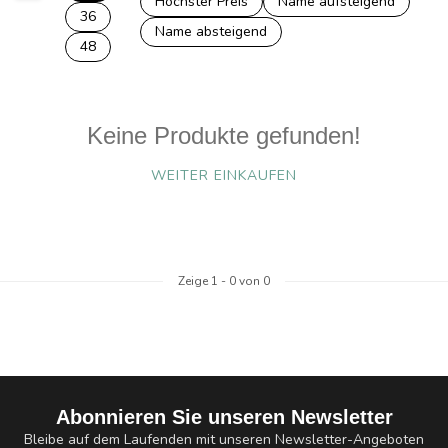
Höchster Preis
Name aufsteigend
36
Name absteigend
48
Keine Produkte gefunden!
WEITER EINKAUFEN
Zeige
1
-
0
von 0
Abonnieren Sie unseren Newsletter
Bleibe auf dem Laufenden mit unseren Newsletter-Angeboten