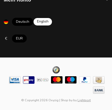
English
Deutsch
€
EUR
© Copyright 2026 Oxyzig
|
Shop by
by
Lightport