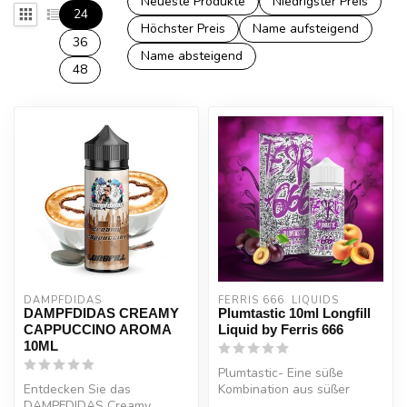
Neueste Produkte
Niedrigster Preis
24
Höchster Preis
Name aufsteigend
36
Name absteigend
48
DAMPFDIDAS
FERRIS 666  LIQUIDS
DAMPFDIDAS CREAMY
Plumtastic 10ml Longfill
CAPPUCCINO AROMA
Liquid by Ferris 666
10ML
Plumtastic- Eine süße
Entdecken Sie das
Kombination aus süßer
DAMPFDIDAS Creamy
Pfirsich und saftiger