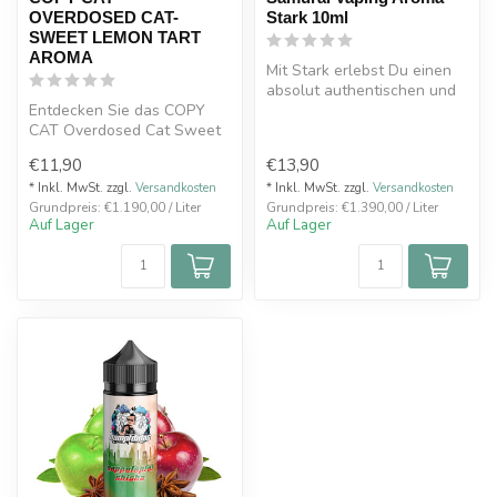
OVERDOSED CAT-
Stark 10ml
SWEET LEMON TART
AROMA
Mit Stark erlebst Du einen
absolut authentischen und
Entdecken Sie das COPY
köstlichen
CAT Overdosed Cat Sweet
Erdbeergeschmack...
Lemon Tart Aroma 10ml in
€11,90
€13,90
einer 60...
* Inkl. MwSt. zzgl.
Versandkosten
* Inkl. MwSt. zzgl.
Versandkosten
Grundpreis: €1.190,00 / Liter
Grundpreis: €1.390,00 / Liter
Auf Lager
Auf Lager