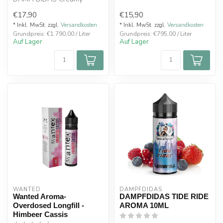
Cappuccino Aroma 10ml im
Pflaume. Ein l...
€17,90
€15,90
Oxyzig Online-Shop....
* Inkl. MwSt. zzgl.
Versandkosten
* Inkl. MwSt. zzgl.
Versandkosten
Grundpreis: €1.790,00 / Liter
Grundpreis: €795,00 / Liter
Auf Lager
Auf Lager
WANTED
DAMPFDIDAS
Wanted Aroma-
DAMPFDIDAS TIDE RIDE
Overdosed Longfill -
AROMA 10ML
Himbeer Cassis