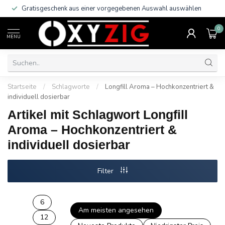
Gratisgeschenk aus einer vorgegebenen Auswahl auswählen
0
MENU
Startseite
/
Schlagworte
/
Longfill Aroma – Hochkonzentriert &
individuell dosierbar
Artikel mit Schlagwort Longfill
Aroma – Hochkonzentriert &
individuell dosierbar
Filter
6
Am meisten angesehen
12