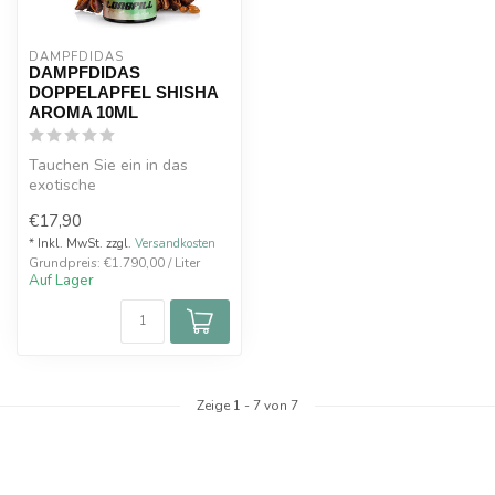
DAMPFDIDAS
DAMPFDIDAS
DOPPELAPFEL SHISHA
AROMA 10ML
Tauchen Sie ein in das
exotische
Geschmackserlebnis mit
€17,90
dem DAMPFDIDAS
Doppelapf...
* Inkl. MwSt. zzgl.
Versandkosten
Grundpreis: €1.790,00 / Liter
Auf Lager
Zeige
1
-
7
von 7