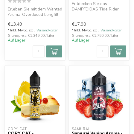
Entdecken Sie das
Erleben Sie mit dem Wanted
DAMPFDIDAS Tide Rider
Aroma-Overdosed Longfill
Aroma 10ml im Oxyzig
"Himbeer Cassis" eine
Online-Shop, präsen...
€13,49
€17,90
explos...
* Inkl. MwSt. zzgl.
Versandkosten
* Inkl. MwSt. zzgl.
Versandkosten
Grundpreis: €1.349,00 / Liter
Grundpreis: €1.790,00 / Liter
Auf Lager
Auf Lager
COPY CAT  
SAMURAI
COPY CAT -
Samurai Vaping Aroma -