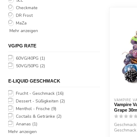
5EL
Checkmate
DR Frost
MaZa
Mehr anzeigen
VG/PG RATE
60VG/40PG
(1)
50VG/50PG
(2)
E-LIQUID GESCHMACK
Frucht - Geschmack
(16)
VAMPIRE V
Dessert - Süßigkeiten
(2)
Vampire V
Menthol - Frische
(9)
Grape 30m
Coctails & Getränke
(2)
Ananas
(1)
Geschmack:
Geschmack 
Mehr anzeigen