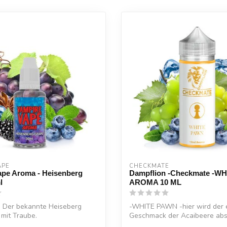
APE
CHECKMATE
ape Aroma - Heisenberg
Dampflion -Checkmate -W
l
AROMA 10 ML
 Der bekannte Heiseberg
-WHITE PAWN -hier wird der e
mit Traube.
Geschmack der Acaibeere abs
Authent...