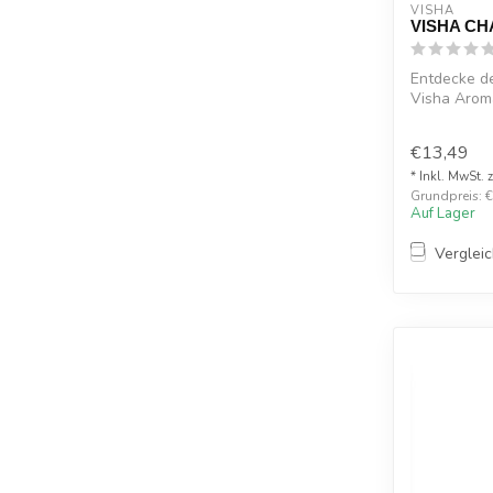
VISHA
VISHA CH
Entdecke d
Visha Arom
E-Zig...
€13,49
* Inkl. MwSt. 
Grundpreis: €1
Auf Lager
Verglei