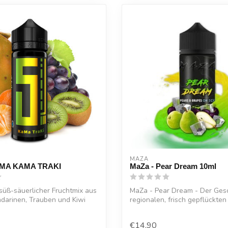
MAZA
OMA KAMA TRAKI
MaZa - Pear Dream 10ml
 süß-säuerlicher Fruchtmix aus
MaZa - Pear Dream - Der Ge
darinen, Trauben und Kiwi
regionalen, frisch gepflückten B
€14,90