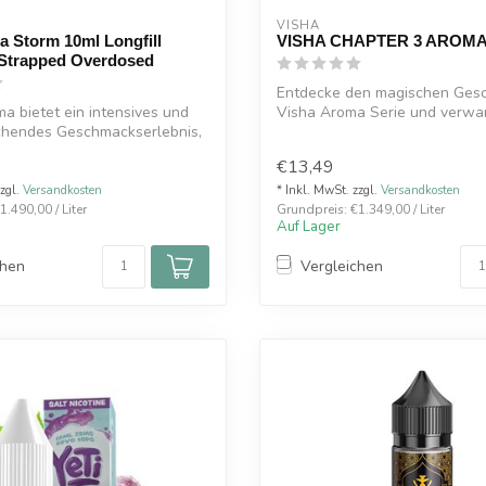
VISHA
 Storm 10ml Longfill
VISHA CHAPTER 3 AROMA
Strapped Overdosed
Entdecke den magischen Ges
a bietet ein intensives und
Visha Aroma Serie und verwa
chendes Geschmackserlebnis,
E-Zig...
€13,49
zzgl.
Versandkosten
* Inkl. MwSt. zzgl.
Versandkosten
.490,00 / Liter
Grundpreis: €1.349,00 / Liter
Auf Lager
chen
Vergleichen