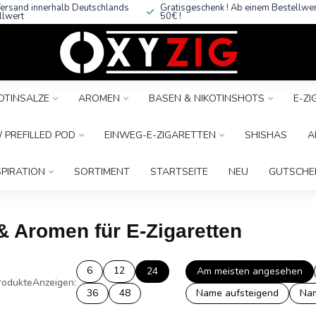
ersand innerhalb Deutschlands
Gratisgeschenk ! Ab einem Bestellwe
llwert
50€ !
OTINSALZE
AROMEN
BASEN & NIKOTINSHOTS
E-Z
 PREFILLED POD
EINWEG-E-ZIGARETTEN
SHISHAS
A
SPIRATION
SORTIMENT
STARTSEITE
NEU
GUTSCHE
 & Aromen für E-Zigaretten
6
12
24
Am meisten angesehen
rodukte
Anzeigen:
36
48
Name aufsteigend
Nam