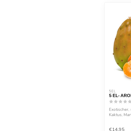
5EL
5 EL- AR
Exotischer,
Kaktus, Man
€14,95