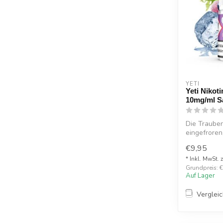
YETI
Yeti Nikot
10mg/ml Sa
Die Traube
eingefroren
Misc...
€9,95
* Inkl. MwSt. 
Grundpreis: €
Auf Lager
Verglei