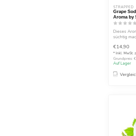
STRAPPED
Grape Soda
Aroma by 
Dieses Arom
süchtig ma
das...
€14,90
* Inkl. MwSt. 
Grundpreis: €1
Auf Lager
Verglei