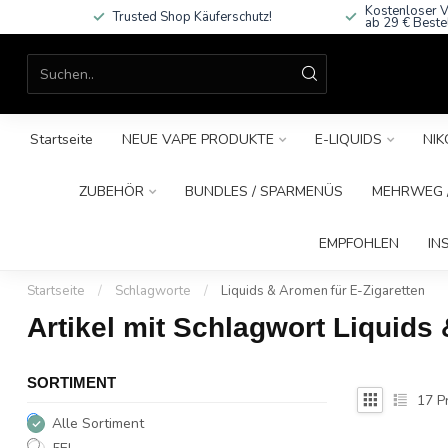
Kostenloser V
Trusted Shop Käuferschutz!
ab 29 € Beste
Startseite
NEUE VAPE PRODUKTE
E-LIQUIDS
NIK
ZUBEHÖR
BUNDLES / SPARMENÜS
MEHRWEG /
EMPFOHLEN
IN
Startseite
/
Schlagworte
/
Liquids & Aromen für E-Zigaretten
Artikel mit Schlagwort Liquids
SORTIMENT
17
P
Alle Sortiment