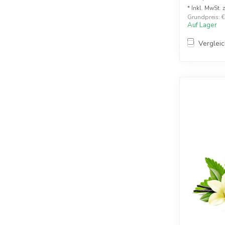
* Inkl. MwSt. 
Grundpreis: €1
Auf Lager
Verglei