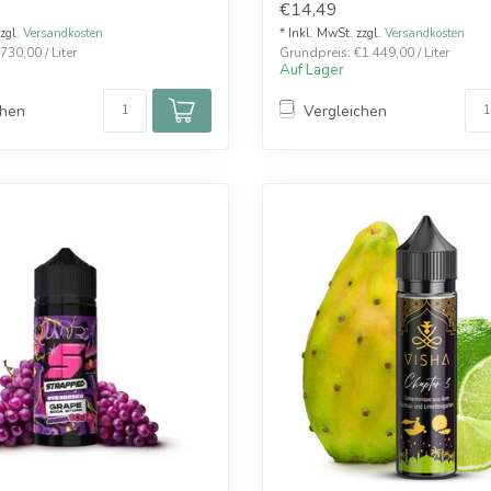
€14,49
System ein...
zzgl.
Versandkosten
* Inkl. MwSt. zzgl.
Versandkosten
730,00 / Liter
Grundpreis: €1.449,00 / Liter
Auf Lager
chen
Vergleichen