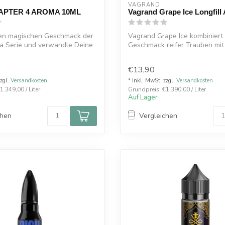
VAGRAND
APTER 4 AROMA 10ML
Vagrand Grape Ice Longfill
en magischen Geschmack der
Vagrand Grape Ice kombiniert
a Serie und verwandle Deine
Geschmack reifer Trauben mit 
Fr...
€13,90
zzgl.
Versandkosten
* Inkl. MwSt. zzgl.
Versandkosten
.349,00 / Liter
Grundpreis: €1.390,00 / Liter
Auf Lager
chen
Vergleichen