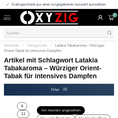
Gratisgeschenk aus einer vorgegebenen Auswahl auswählen
0
MENU
Startseite
/
Schlagworte
/
Latakia Tabakaroma – Würziger
Orient-Tabak für intensives Dampfen
Artikel mit Schlagwort Latakia
Tabakaroma – Würziger Orient-
Tabak für intensives Dampfen
Filter
6
Am meisten angesehen
12