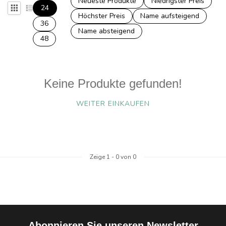
Neueste Produkte
Niedrigster Preis
24
Höchster Preis
Name aufsteigend
36
Name absteigend
48
Keine Produkte gefunden!
WEITER EINKAUFEN
Zeige
1
-
0
von 0
Abonnieren Sie unseren Newsletter