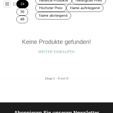
Neueste Produkte
Niedrigster Preis
24
Höchster Preis
Name aufsteigend
36
Name absteigend
48
Keine Produkte gefunden!
WEITER EINKAUFEN
Zeige
1
-
0
von 0
Abonnieren Sie unseren Newsletter