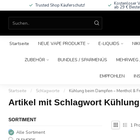
Kostenloser V
Trusted Shop Käuferschutz!
ab 29 € Beste
Startseite
NEUE VAPE PRODUKTE
E-LIQUIDS
NIK
ZUBEHÖR
BUNDLES / SPARMENÜS
MEHRWEG /
EMPFOHLEN
IN
Startseite
/
Schlagworte
/
Kühlung beim Dampfen – Menthol & F
Artikel mit Schlagwort Kühlun
SORTIMENT
1
Pro
Alle Sortiment