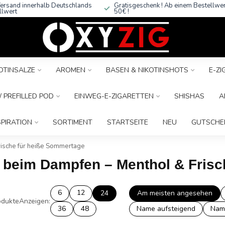
ersand innerhalb Deutschlands
Gratisgeschenk ! Ab einem Bestellwe
llwert
50€ !
OTINSALZE
AROMEN
BASEN & NIKOTINSHOTS
E-Z
 PREFILLED POD
EINWEG-E-ZIGARETTEN
SHISHAS
A
SPIRATION
SORTIMENT
STARTSEITE
NEU
GUTSCHE
rische für heiße Sommertage
g beim Dampfen – Menthol & Fris
6
12
24
Am meisten angesehen
dukte
Anzeigen:
36
48
Name aufsteigend
Nam