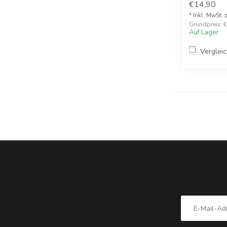
€14,90
* Inkl. MwSt. 
Grundpreis: €1
Auf Lager
Verglei