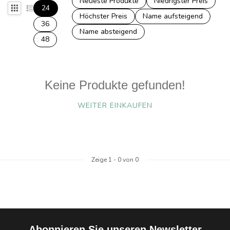
Neueste Produkte
Niedrigster Preis
24
Höchster Preis
Name aufsteigend
36
Name absteigend
48
Keine Produkte gefunden!
WEITER EINKAUFEN
Zeige
1
-
0
von 0
Abonnieren Sie unseren Newsletter