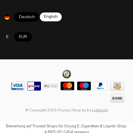
English
Deutsch
€
EUR
© Copyright 2026 Oxyzig
|
Shop by
by
Lightport
Bewertung auf
Trusted Shops
für Oxyzig E-Zigaretten & Liquids Shop:
4.88/5.00 (1454 reviews)