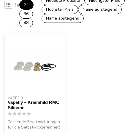
Neueste Produkte
Niedrigster Preis
24
Höchster Preis
Name aufsteigend
36
Name absteigend
48
VAPEFLY
Vapefly – Kriemhild RMC
Silicone
Passende Ersatzdichtungen
für die Selbstwicklereinheit
Kriemhild Mesh